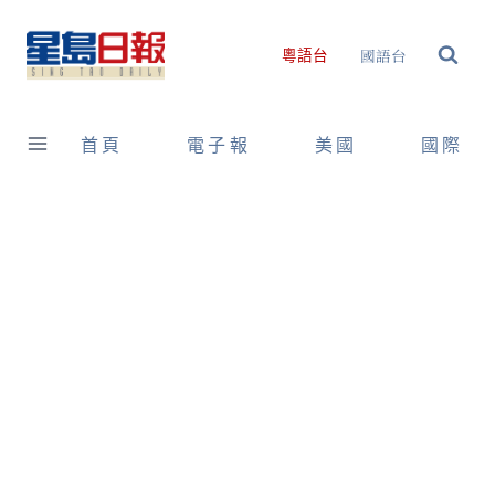
Skip
to
國語台
粵語台
content
首頁
電子報
美國
國際