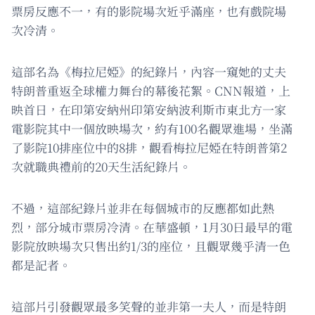
票房反應不一，有的影院場次近乎滿座，也有戲院場
次冷清。
這部名為《梅拉尼婭》的紀錄片，內容一窺她的丈夫
特朗普重返全球權力舞台的幕後花絮。CNN報道，上
映首日，在印第安納州印第安納波利斯市東北方一家
電影院其中一個放映場次，約有100名觀眾進場，坐滿
了影院10排座位中的8排，觀看梅拉尼婭在特朗普第2
次就職典禮前的20天生活紀錄片。
不過，這部紀錄片並非在每個城市的反應都如此熱
烈，部分城市票房冷清。在華盛頓，1月30日最早的電
影院放映場次只售出約1/3的座位，且觀眾幾乎清一色
都是記者。
這部片引發觀眾最多笑聲的並非第一夫人，而是特朗