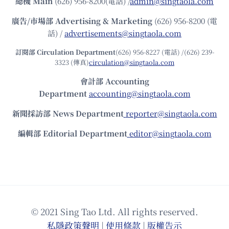
總機
Main
(626) 956-8200(電話) /
admin@singtaola.com
廣告/市場部
Advertising & Marketing
(626) 956-8200 (電
話) /
advertisements@singtaola.com
訂閱部 Circulation Department
(626) 956-8227 (電話) /(626) 239-
3323 (傳真)
circulation@singtaola.com
會計部 Accounting
Department
accounting@singtaola.com
新聞採訪部 News Department
reporter@singtaola.com
編輯部 Editorial Department
editor@singtaola.com
© 2021 Sing Tao Ltd. All rights reserved.
私隱政策聲明
|
使⽤條款
|
版權告⽰