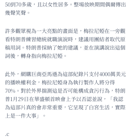
50到70多歲，且以女性居多。整場放映期間偶爾傳出
幾聲笑聲。
許多觀眾視為一大亮點的畫面是，梅拉尼婭在一旁觀
看特朗普練習總統就職演說時，建議用團結者取代原
稿用詞。特朗普採納了她的建議，並在演講說出這個
詞後，轉身指向梅拉尼婭。
此外，網購巨商亞馬遜為這部紀錄片支付4000萬美元
的播映權利金，梅拉尼婭身為執行製作人將分得
70%。對於外界揣測這是否可能構成貪污行為，特朗
普1月29日在華盛頓首映會上予以否認並說，「我認
為這部片真的會非常重要，它呈現了白宮生活，實際
上是一件大事」。
.c