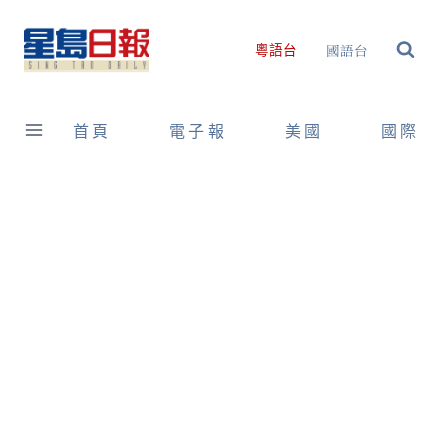
Skip
to
國語台
粵語台
content
首頁
電子報
美國
國際