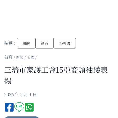
精選：
紐約
灣區
洛杉磯
/
新聞
/
美國
/
三藩市家護工會15亞裔領袖獲表
揚
2026 年 2 月 1 日