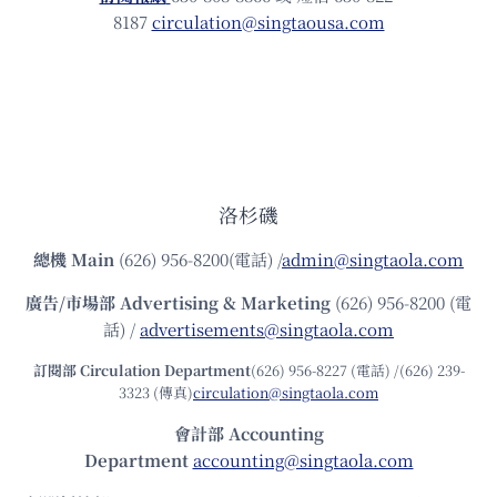
8187
circulation@singtaousa.com
洛杉磯
總機
Main
(626) 956-8200(電話) /
admin@singtaola.com
廣告/市場部
Advertising & Marketing
(626) 956-8200 (電
話) /
advertisements@singtaola.com
訂閱部 Circulation Department
(626) 956-8227 (電話) /(626) 239-
3323 (傳真)
circulation@singtaola.com
會計部 Accounting
Department
accounting@singtaola.com