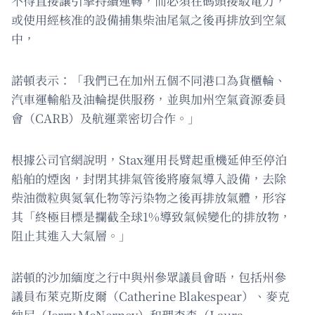
不得直接讓引擎持續運轉，而必須在碼頭接駁電力，
或使用經核准的設備捕集柴油尾氣之後再排放到空氣
中，
諾頓表示：「我們已在加州五個不同港口為貨櫃輪、
汽車運輸船及油輪提供服務，並與加州空氣資源委員
會（CARB）及航運業密切合作。」
根據公司官網說明，Stax運用長臂起重機延伸至停泊
船舶的煙囪，封閉其排氣管後將廢氣導入設備，去除
柴油微粒與氮氧化物等污染物之後再排放氣體，形容
其「終極目標是攔截全球1%導致氣候變化的排放物，
阻止其進入大氣層。」
諾頓的沙加緬度之行中與州參眾議員會晤，包括州參
議員布萊克斯皮爾（Catherine Blakespear）、麥克
納尼（Jerry McNerney）和理查森（Laura