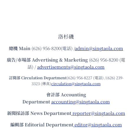
洛杉磯
總機
Main
(626) 956-8200(電話) /
admin@singtaola.com
廣告/市場部
Advertising & Marketing
(626) 956-8200 (電
話) /
advertisements@singtaola.com
訂閱部 Circulation Department
(626) 956-8227 (電話) /(626) 239-
3323 (傳真)
circulation@singtaola.com
會計部 Accounting
Department
accounting@singtaola.com
新聞採訪部 News Department
reporter@singtaola.com
編輯部 Editorial Department
editor@singtaola.com