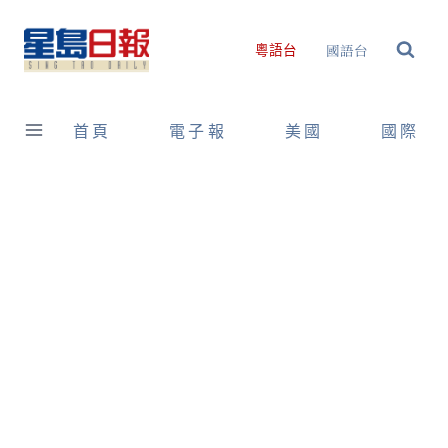
Skip
to
國語台
粵語台
content
首頁
電子報
美國
國際