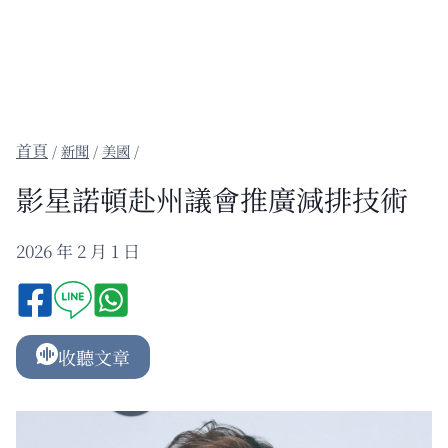
/
新聞
/
美國
/
影星諾頓赴州議會推廣減排技術
2026 年 2 月 1 日
收聽文章