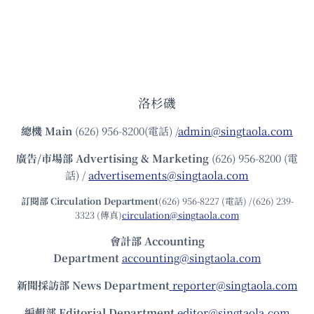
洛杉磯
總機
Main
(626) 956-8200(電話) /
admin@singtaola.com
廣告/市場部
Advertising & Marketing
(626) 956-8200 (電
話) /
advertisements@singtaola.com
訂閱部 Circulation Department
(626) 956-8227 (電話) /(626) 239-
3323 (傳真)
circulation@singtaola.com
會計部 Accounting
Department
accounting@singtaola.com
新聞採訪部 News Department
reporter@singtaola.com
編輯部 Editorial Department
editor@singtaola.com