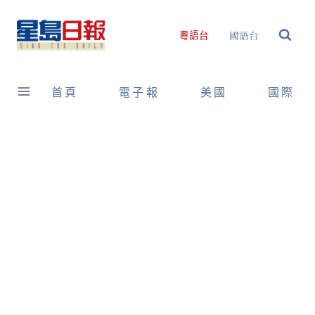
Skip
to
國語台
粵語台
content
首頁
電子報
美國
國際