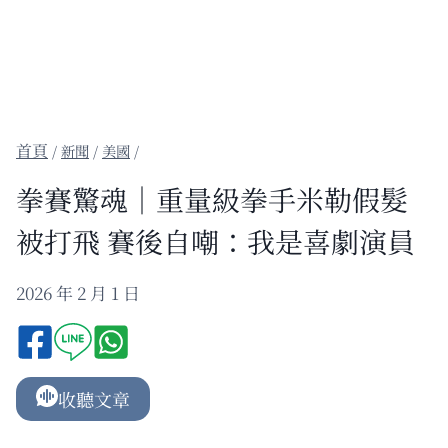
/
新聞
/
美國
/
拳賽驚魂｜重量級拳手米勒假髮
被打飛 賽後自嘲：我是喜劇演員
2026 年 2 月 1 日
收聽文章