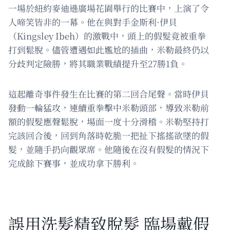
一場於紐約麥迪遜廣場花園舉行的比賽中，上演了令
人啼笑皆非的一幕。他在與對手金斯利·伊貝
（Kingsley Ibeh）的激戰中，頭上的假髮竟被重拳
打到鬆脫。儘管遭遇如此尷尬的插曲，米勒最終仍以
分歧判定險勝，將其職業戰績提升至27勝1負。
這起離奇事件發生在比賽的第二回合尾聲。當時伊貝
發動一輪猛攻，連續重拳擊中米勒頭部，導致米勒前
額的假髮應聲鬆脫，場面一度十分滑稽。米勒堅持打
完該回合後，回到角落時乾脆一把扯下搖搖欲墜的假
髮，並隨手扔向觀眾席。他隨後在沒有假髮的情況下
完成餘下賽事，並成功拿下勝利。
誤用洗髮精致脫髮 臨場戴假