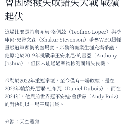
曾因藥檢失敗錯失大戰 戰績
起伏
這場比賽是特奧菲莫·洛佩茲（Teofimo Lopez）與沙
庫爾·史蒂文森（Shakur Stevenson）爭奪WBO超輕
量級冠軍頭銜的墊場賽。米勒的職業生涯充滿爭議，
他原定於2019年挑戰拳王安東尼·約書亞（Anthony
Joshua），但因未能通過藥物檢測而錯失良機。
米勒於2022年重返拳壇，至今僅有一場敗績，是在
2023年輸給丹尼爾·杜布瓦（Daniel Dubois）。而在
2024年，他與前世界冠軍安迪·魯伊茲（Andy Ruiz）
的對決則以一場平局告終。
來源：天空體育