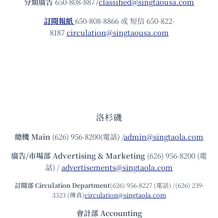
分類廣告
650-808-8877
classified@singtaousa.com
訂閱報紙
650-808-8866 或 短信 650-822-
8187
circulation@singtaousa.com
洛杉磯
總機
Main
(626) 956-8200(電話) /
admin@singtaola.com
廣告/市場部
Advertising & Marketing
(626) 956-8200 (電
話) /
advertisements@singtaola.com
訂閱部 Circulation Department
(626) 956-8227 (電話) /(626) 239-
3323 (傳真)
circulation@singtaola.com
會計部 Accounting