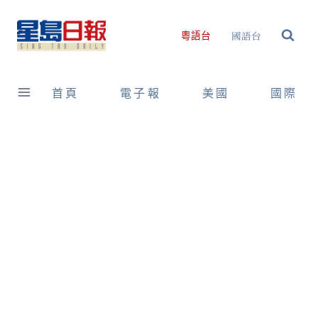
Skip
to
國語台
粵語台
content
首頁
電子報
美國
國際