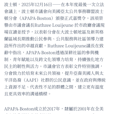
波士頓，2025年12月16日——在本年度最後一次立法
會議上，波士頓市議會向美國亞太公共事務聯盟波士
頓分會（APAPA-Boston）頒發正式嘉獎令。該項榮
譽由市議會議長Ruthzee Louijeune 於市政廳會議現
場宣讀並授予，以表彰分會在大波士頓地區及新英格
蘭區域長期推動公民參與、公共服務與社區領導力建
設所作出的卓越貢獻。Ruthzee Louijeune議長在致
辭中指出，APAPA-Boston透過深耕社區的參與機
制、青年賦能以及跨文化領導力培育，持續強化地方
民主的韌性與活力。市議會官方表彰文件特別強調，
分會致力於培育未來公共領袖，提升亞裔美國人與太
平洋島裔（AAPI）社群的公民意識，並在政府與傳統
上資源不足、代表性不足的群體之間，建立更有溫度
且更具效率的溝通橋樑。
APAPA-Boston成立於2017年，隸屬於2001年在全美