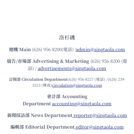
洛杉磯
總機
Main
(626) 956-8200(電話) /
admin@singtaola.com
廣告/市場部
Advertising & Marketing
(626) 956-8200 (電
話) /
advertisements@singtaola.com
訂閱部 Circulation Department
(626) 956-8227 (電話) /(626) 239-
3323 (傳真)
circulation@singtaola.com
會計部 Accounting
Department
accounting@singtaola.com
新聞採訪部 News Department
reporter@singtaola.com
編輯部 Editorial Department
editor@singtaola.com