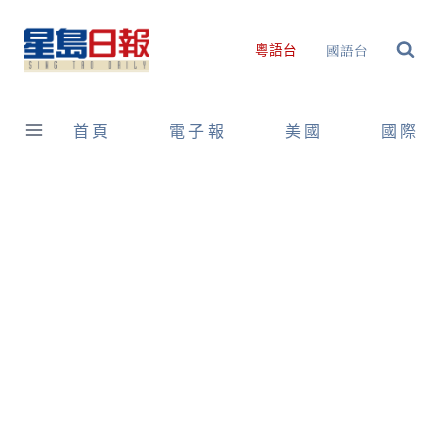
Skip
to
國語台
粵語台
content
首頁
電子報
美國
國際