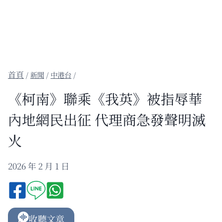
/
新聞
/
中港台
/
《柯南》聯乘《我英》被指辱華
內地網民出征 代理商急發聲明滅
火
2026 年 2 月 1 日
收聽文章