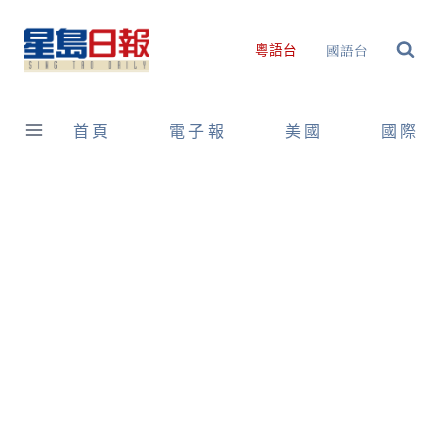
Skip
to
國語台
粵語台
content
首頁
電子報
美國
國際