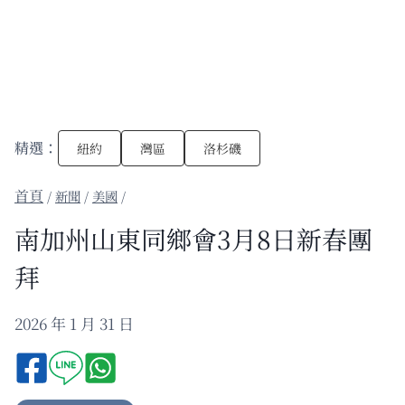
精選：
紐約
灣區
洛杉磯
/
新聞
/
美國
/
南加州山東同鄉會3月8日新春團
拜
2026 年 1 月 31 日