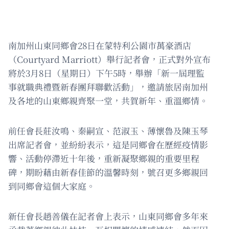
南加州山東同鄉會28日在蒙特利公園市萬豪酒店
（Courtyard Marriott）舉行記者會，正式對外宣布
將於3月8日（星期日）下午5時，舉辦「新一屆理監
事就職典禮暨新春團拜聯歡活動」，邀請旅居南加州
及各地的山東鄉親齊聚一堂，共賀新年、重溫鄉情。
前任會長莊汝鳴、秦嗣宣、范淑玉、薄懷魯及陳玉琴
出席記者會，並紛紛表示，這是同鄉會在歷經疫情影
響、活動停滯近十年後，重新凝聚鄉親的重要里程
碑，期盼藉由新春佳節的溫馨時刻，號召更多鄉親回
到同鄉會這個大家庭。
新任會長趙善儀在記者會上表示，山東同鄉會多年來