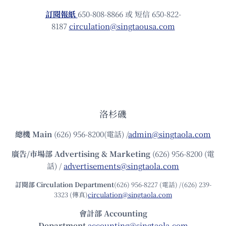
訂閱報紙
650-808-8866 或 短信 650-822-
8187
circulation@singtaousa.com
洛杉磯
總機
Main
(626) 956-8200(電話) /
admin@singtaola.com
廣告/市場部
Advertising & Marketing
(626) 956-8200 (電
話) /
advertisements@singtaola.com
訂閱部 Circulation Department
(626) 956-8227 (電話) /(626) 239-
3323 (傳真)
circulation@singtaola.com
會計部 Accounting
Department
accounting@singtaola.com