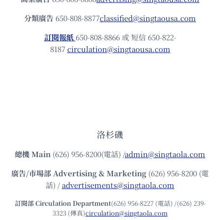
分類廣告
650-808-8877
classified@singtaousa.com
訂閱報紙
650-808-8866 或 短信 650-822-
8187
circulation@singtaousa.com
洛杉磯
總機
Main
(626) 956-8200(電話) /
admin@singtaola.com
廣告/市場部
Advertising & Marketing
(626) 956-8200 (電
話) /
advertisements@singtaola.com
訂閱部 Circulation Department
(626) 956-8227 (電話) /(626) 239-
3323 (傳真)
circulation@singtaola.com