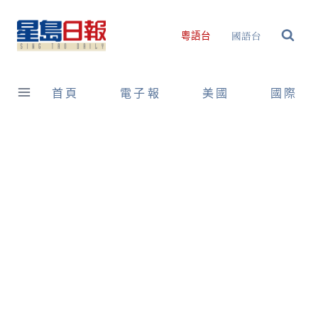
Skip
to
國語台
粵語台
content
首頁
電子報
美國
國際