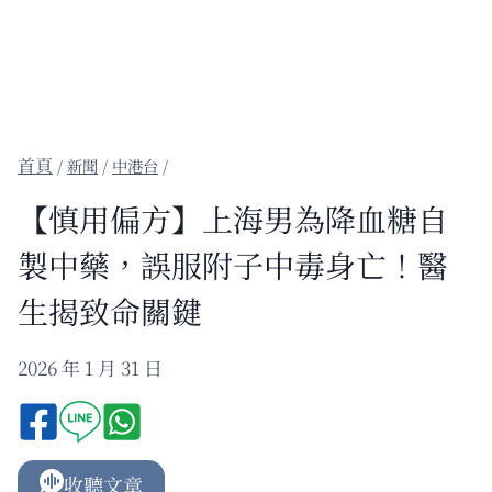
/
新聞
/
中港台
/
【慎用偏方】上海男為降血糖自
製中藥，誤服附子中毒身亡！醫
生揭致命關鍵
2026 年 1 月 31 日
收聽文章