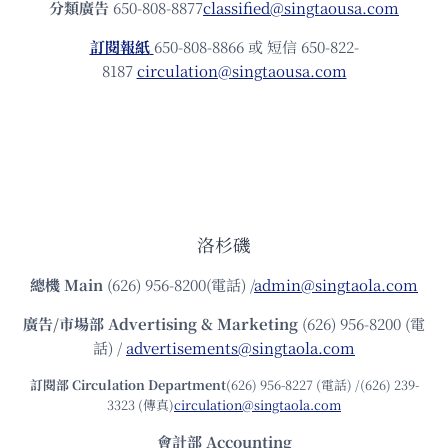
分類廣告
650-808-8877
classified@singtaousa.com
訂閱報紙
650-808-8866 或 短信 650-822-
8187
circulation@singtaousa.com
洛杉磯
總機
Main
(626) 956-8200(電話) /
admin@singtaola.com
廣告/市場部
Advertising & Marketing
(626) 956-8200 (電
話) /
advertisements@singtaola.com
訂閱部 Circulation Department
(626) 956-8227 (電話) /(626) 239-
3323 (傳真)
circulation@singtaola.com
會計部 Accounting