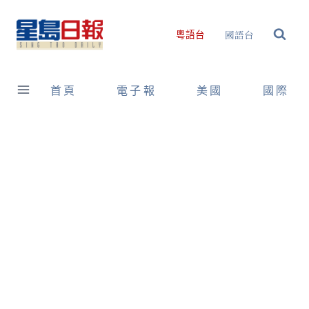
Skip
to
國語台
粵語台
content
首頁
電子報
美國
國際