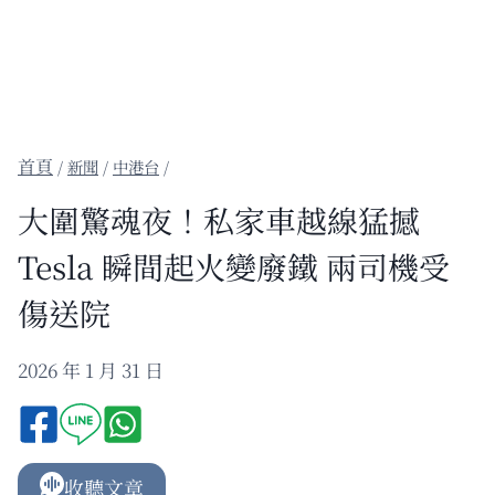
/
新聞
/
中港台
/
大圍驚魂夜！私家車越線猛撼
Tesla 瞬間起火變廢鐵 兩司機受
傷送院
2026 年 1 月 31 日
收聽文章