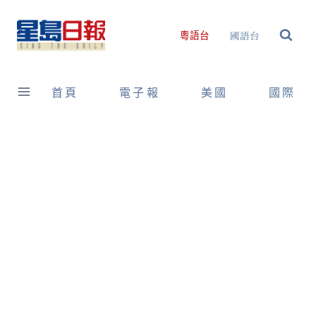
Skip
to
國語台
粵語台
content
首頁
電子報
美國
國際