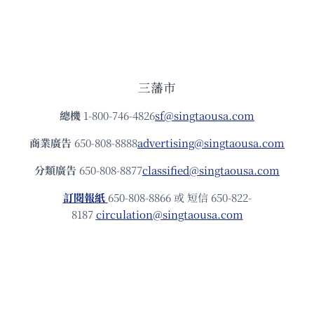
三藩市
總機
1-800-746-4826
sf@singtaousa.com
商業廣告
650-808-8888
advertising@singtaousa.com
分類廣告
650-808-8877
classified@singtaousa.com
訂閱報紙
650-808-8866 或 短信 650-822-
8187
circulation@singtaousa.com