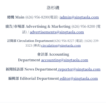
洛杉磯
總機
Main
(626) 956-8200(電話) /
admin@singtaola.com
廣告/市場部
Advertising & Marketing
(626) 956-8200 (電
話) /
advertisements@singtaola.com
訂閱部 Circulation Department
(626) 956-8227 (電話) /(626) 239-
3323 (傳真)
circulation@singtaola.com
會計部 Accounting
Department
accounting@singtaola.com
新聞採訪部 News Department
reporter@singtaola.com
編輯部 Editorial Department
editor@singtaola.com