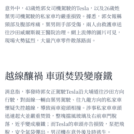
意外中，43歲姓郭女司機駕駛的Tesla，以及26歲姓
葉男司機駕駛的私家車均嚴重損毀。據悉，郭女報稱
頸部及腹部疼痛，葉男則手部受傷，兩人由救護車送
往沙田威爾斯親王醫院治理。網上流傳的圖片可見，
現場火勢猛烈，大量汽車零件散落路面。
越線釀禍 車頭焚毀變廢鐵
消息指，事發時郭女正駕駛Tesla沿大埔道往沙田方向
行駛，對面線一輛由葉男駕駛、往九龍方向的私家車
懷疑失控越線，導致兩車迎頭相撞。涉事私家車車頭
迅速起火並嚴重焚毀，整塊擋風玻璃及右前車門脫
落，近乎變成廢鐵；而Tesla的車頭亦告損毀，泵把飛
脫，安全氣袋彈出。男司機在意外後及時逃生。