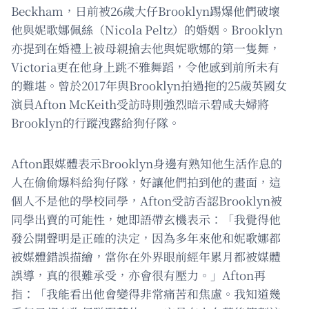
Beckham，日前被26歲大仔Brooklyn踢爆他們破壞
他與妮歌娜佩絲（Nicola Peltz）的婚姻。Brooklyn
亦提到在婚禮上被母親搶去他與妮歌娜的第一隻舞，
Victoria更在他身上跳不雅舞蹈，令他感到前所未有
的難堪。曾於2017年與Brooklyn拍過拖的25歲英國女
演員Afton McKeith受訪時則強烈暗示碧咸夫婦將
Brooklyn的行蹤洩露給狗仔隊。
Afton跟媒體表示Brooklyn身邊有熟知他生活作息的
人在偷偷爆料給狗仔隊，好讓他們拍到他的畫面，這
個人不是他的學校同學，Afton受訪否認Brooklyn被
同學出賣的可能性，她即語帶玄機表示：「我覺得他
發公開聲明是正確的決定，因為多年來他和妮歌娜都
被媒體錯誤描繪，當你在外界眼前經年累月都被媒體
誤導，真的很難承受，亦會很有壓力。」Afton再
指：「我能看出他會變得非常痛苦和焦慮。我知道幾