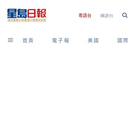
Skip
to
國語台
粵語台
content
首頁
電子報
美國
國際