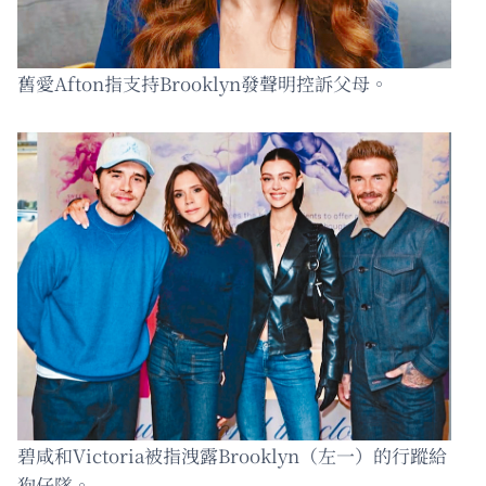
舊愛Afton指支持Brooklyn發聲明控訴父母。
碧咸和Victoria被指洩露Brooklyn（左一）的行蹤給
狗仔隊。