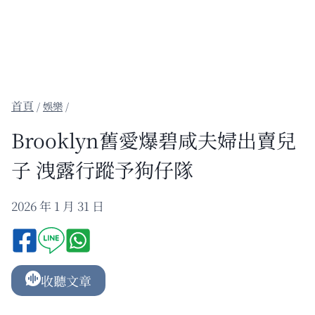
/
娛樂
/
Brooklyn舊愛爆碧咸夫婦出賣兒
子 洩露行蹤予狗仔隊
2026 年 1 月 31 日
收聽文章