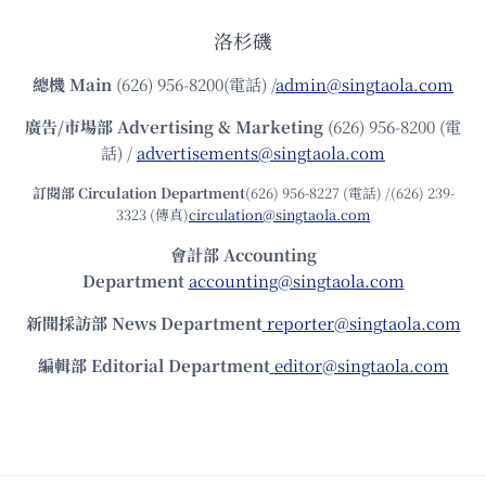
洛杉磯
總機
Main
(626) 956-8200(電話) /
admin@singtaola.com
廣告/市場部
Advertising & Marketing
(626) 956-8200 (電
話) /
advertisements@singtaola.com
訂閱部 Circulation Department
(626) 956-8227 (電話) /(626) 239-
3323 (傳真)
circulation@singtaola.com
會計部 Accounting
Department
accounting@singtaola.com
新聞採訪部 News Department
reporter@singtaola.com
編輯部 Editorial Department
editor@singtaola.com