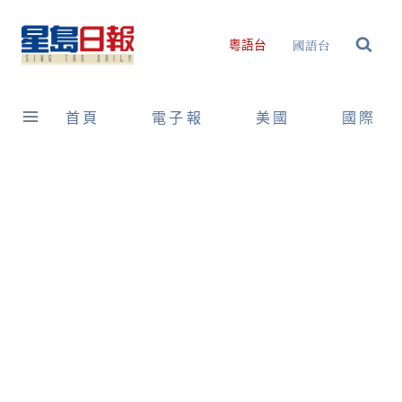
Skip
to
國語台
粵語台
content
首頁
電子報
美國
國際