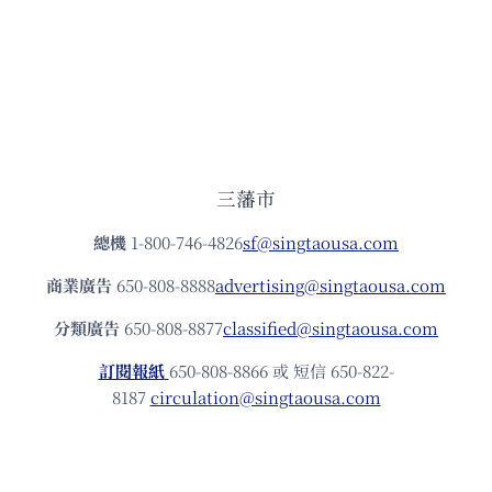
三藩市
總機
1-800-746-4826
sf@singtaousa.com
商業廣告
650-808-8888
advertising@singtaousa.com
分類廣告
650-808-8877
classified@singtaousa.com
訂閱報紙
650-808-8866 或 短信 650-822-
8187
circulation@singtaousa.com