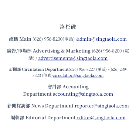
洛杉磯
總機
Main
(626) 956-8200(電話) /
admin@singtaola.com
廣告/市場部
Advertising & Marketing
(626) 956-8200 (電
話) /
advertisements@singtaola.com
訂閱部 Circulation Department
(626) 956-8227 (電話) /(626) 239-
3323 (傳真)
circulation@singtaola.com
會計部 Accounting
Department
accounting@singtaola.com
新聞採訪部 News Department
reporter@singtaola.com
編輯部 Editorial Department
editor@singtaola.com