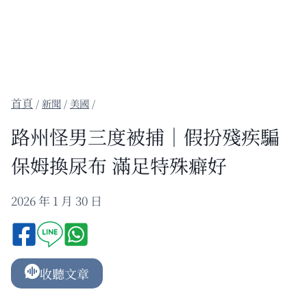
/
新聞
/
美國
/
路州怪男三度被捕｜假扮殘疾騙
保姆換尿布 滿足特殊癖好
2026 年 1 月 30 日
收聽文章