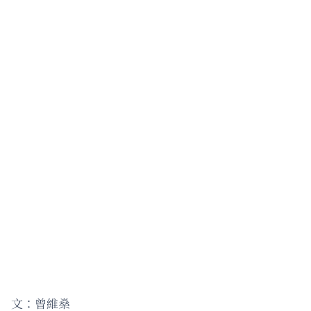
文：曾維燊