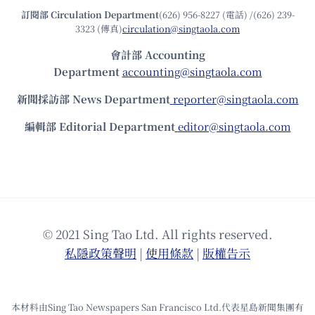
訂閱部 Circulation Department
(626) 956-8227 (電話) /(626) 239-
3323 (傳真)
circulation@singtaola.com
會計部 Accounting
Department
accounting@singtaola.com
新聞採訪部 News Department
reporter@singtaola.com
編輯部 Editorial Department
editor@singtaola.com
© 2021 Sing Tao Ltd. All rights reserved.
私隱政策聲明
|
使⽤條款
|
版權告⽰
本材料由Sing Tao Newspapers San Francisco Ltd.代表星島新聞集團有