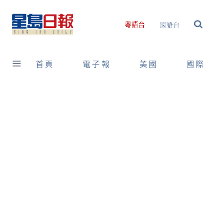
Skip
to
國語台
粵語台
content
首頁
電子報
美國
國際