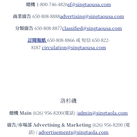
總機
1-800-746-4826
sf@singtaousa.com
商業廣告
650-808-8888
advertising@singtaousa.com
分類廣告
650-808-8877
classified@singtaousa.com
訂閱報紙
650-808-8866 或 短信 650-822-
8187
circulation@singtaousa.com
洛杉磯
總機
Main
(626) 956-8200(電話) /
admin@singtaola.com
廣告/市場部
Advertising & Marketing
(626) 956-8200 (電
話) /
advertisements@singtaola.com