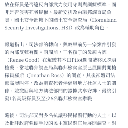
放在探員是否違反內部武力使用守則與訓練標準，而
非是否侵害死者民權。最新安排改由聯邦調查局負
責，國土安全部轄下的國土安全調查局（Homeland
Security Investigations, HSI）改為輔助角色。
報道指出，司法部的轉向，與較早前另一宗案件引發
的內部反彈有關。兩周前，三名孩子的母親古德
（Renee Good）在駕駛其本田Pilot期間遭移民探員
槍殺。當地聯邦調查局與聯邦檢察官原已展開對開槍
探員羅斯（Jonathan Ross）的調查，其後卻遭司法
部高層叫停，改為調查死者伴侶與地方社運人士的關
係，並撤回與地方執法部門的證據共享安排，最終引
發1名高級探員及至少6名聯邦檢察官辭職。
隨後，司法部又對多名抗議移民掃蕩行動的人士，以
及批評政府強硬手段的民主黨民選官員展開調查，對