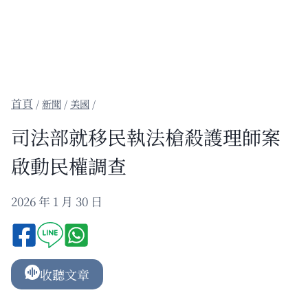
/
新聞
/
美國
/
司法部就移民執法槍殺護理師案
啟動民權調查
2026 年 1 月 30 日
收聽文章