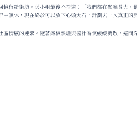
回憶留給街坊。葉小姐最後不捨道：「我們都在餐廳長大，
年中無休，現在終於可以放下心頭大石，計劃去一次真正的
社區情感的連繫。隨著鐵板熱煙與醬汁香氣緩緩消散，這間