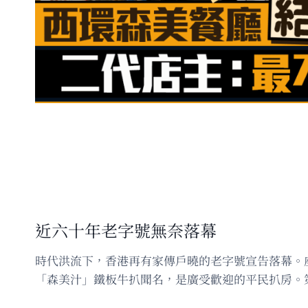
近六十年老字號無奈落幕
時代洪流下，香港再有家傳戶曉的老字號宣告落幕。
「森美汁」鐵板牛扒聞名，是廣受歡迎的平民扒房。