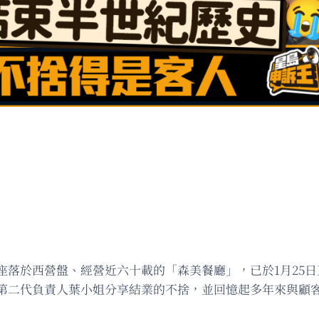
座落於西營盤、經營近六十載的「森美餐廳」，已於1月25
第二代負責人葉小姐分享結業的不捨，並回憶起多年來與顧