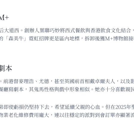
M+
至皇后大道西。創辦人葉聯巧妙將西式餐飲與香港飲食文化結合
的「森美牛」霓虹招牌更是區內地標，拆卸後獲M+博物館接
劇本
。前港督麥理浩、尤德，甚至英國前首相戴卓爾夫人，以及
餐廳寫劇本，其鬼馬性格與戲中形象相似。她亦十分喜歡親
弟即使虧損仍堅持下去，希望延續父親的心血。但在2025
物業老化維修費用龐大，連以往穩定的派對到會訂單亦顯著