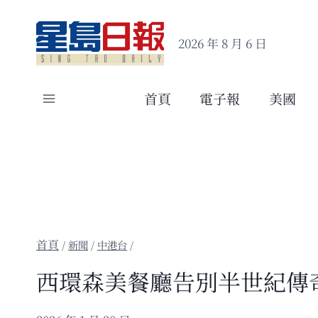
Skip
to
2026 年 8 月 6 日
content
首頁
電子報
美國
/
新聞
/
中港台
/
西環森美餐廳告別半世紀傳