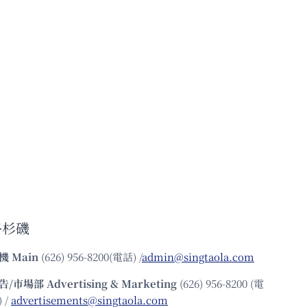
洛杉磯
機
Main
(626) 956-8200(電話) /
admin@singtaola.com
告/市場部
Advertising & Marketing
(626) 956-8200 (電
 /
advertisements@singtaola.com