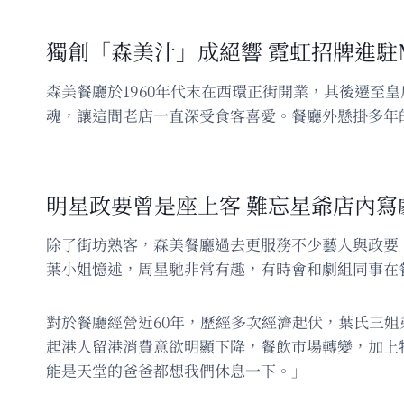
獨創「森美汁」成絕響 霓虹招牌進駐
森美餐廳於1960年代末在西環正街開業，其後遷
魂，讓這間老店一直深受食客喜愛。餐廳外懸掛多年
明星政要曾是座上客 難忘星爺店內寫
除了街坊熟客，森美餐廳過去更服務不少藝人與政要
葉小姐憶述，周星馳非常有趣，有時會和劇組同事在
對於餐廳經營近60年，歷經多次經濟起伏，葉氏三姐
起港人留港消費意欲明顯下降，餐飲市場轉變，加上
能是天堂的爸爸都想我們休息一下。」