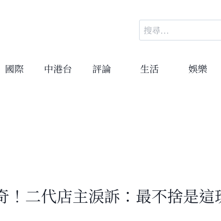
搜
尋
關
鍵
國際
中港台
評論
生活
娛樂
字:
奇！二代店主淚訴：最不捨是這