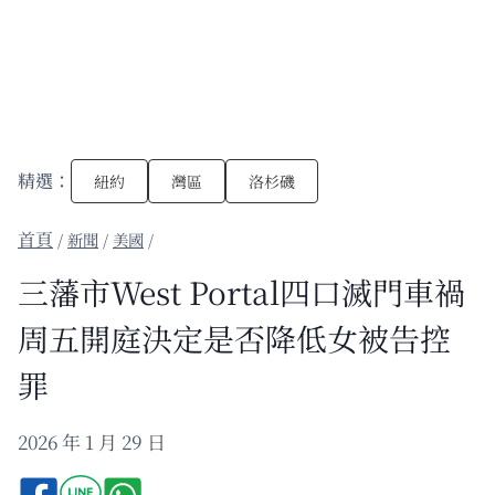
精選：
紐約
灣區
洛杉磯
/
新聞
/
美國
/
三藩市West Portal四口滅門車禍
周五開庭決定是否降低女被告控
罪
2026 年 1 月 29 日