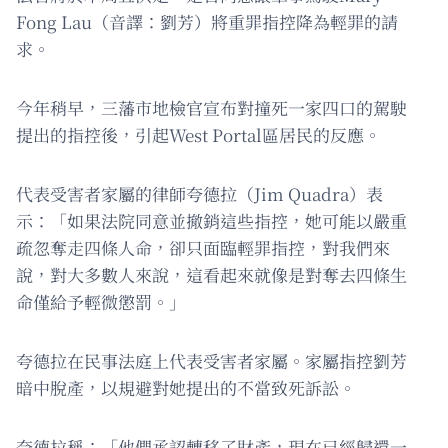
Fong Lau（音譯：劉芳）將重罪指控降為輕罪的請
求。
今年稍早，三藩市地檢官宣布對撞死一家四口的駕駛
提出的指控後，引起West Portal區居民的反應。
代表受害者家屬的律師夸德拉（Jim Quadra）表
示：「如果法院同意並撤銷這些指控，她可能以嚴重
疏忽奪走四條人命，卻只面臨輕罪指控，對我們來
說，對大多數人來說，這看起來就像是對奪去四條生
命僅給予輕微懲罰。」
夸德拉在民事法庭上代表受害者家屬。家屬指控劉芳
暗中脫產，以規避對她提出的不當致死訴訟。
夸德拉稱：「他們承認轉移了財產，現在已經歸還一