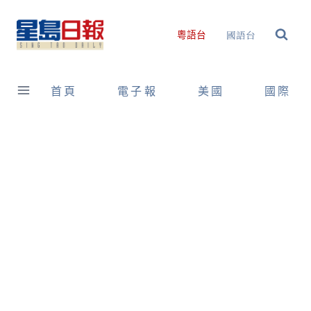
Skip
to
國語台
粵語台
content
首頁
電子報
美國
國際