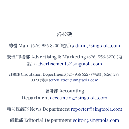
洛杉磯
總機
Main
(626) 956-8200(電話) /
admin@singtaola.com
廣告/市場部
Advertising & Marketing
(626) 956-8200 (電
話) /
advertisements@singtaola.com
訂閱部 Circulation Department
(626) 956-8227 (電話) /(626) 239-
3323 (傳真)
circulation@singtaola.com
會計部 Accounting
Department
accounting@singtaola.com
新聞採訪部 News Department
reporter@singtaola.com
編輯部 Editorial Department
editor@singtaola.com