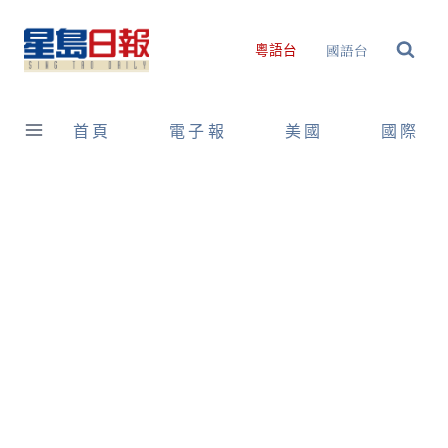
Skip
to
國語台
粵語台
content
首頁
電子報
美國
國際