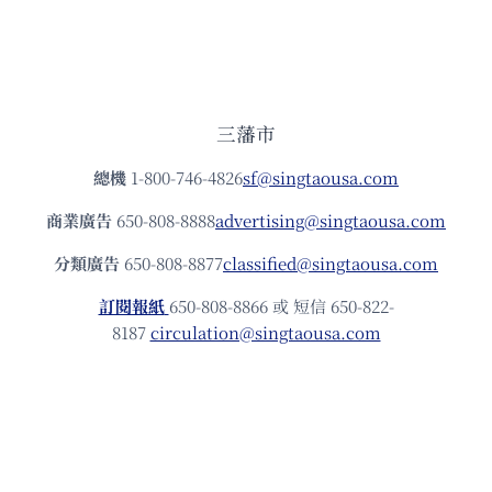
三藩市
總機
1-800-746-4826
sf@singtaousa.com
商業廣告
650-808-8888
advertising@singtaousa.com
分類廣告
650-808-8877
classified@singtaousa.com
訂閱報紙
650-808-8866 或 短信 650-822-
8187
circulation@singtaousa.com