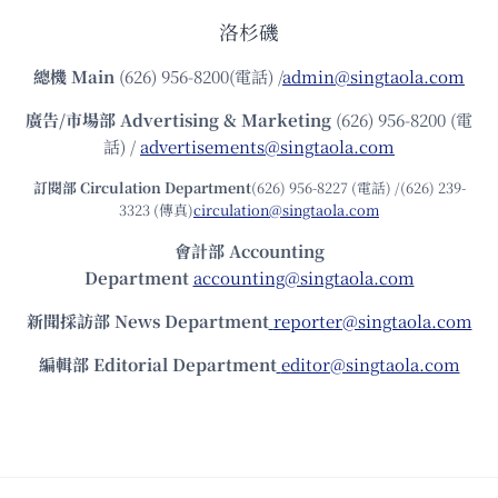
洛杉磯
總機
Main
(626) 956-8200(電話) /
admin@singtaola.com
廣告/市場部
Advertising & Marketing
(626) 956-8200 (電
話) /
advertisements@singtaola.com
訂閱部 Circulation Department
(626) 956-8227 (電話) /(626) 239-
3323 (傳真)
circulation@singtaola.com
會計部 Accounting
Department
accounting@singtaola.com
新聞採訪部 News Department
reporter@singtaola.com
編輯部 Editorial Department
editor@singtaola.com