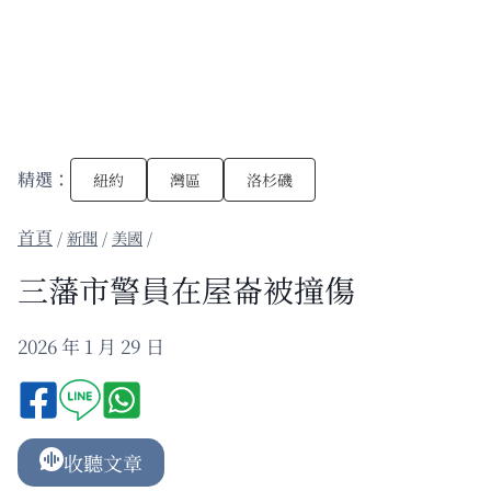
精選：
紐約
灣區
洛杉磯
/
新聞
/
美國
/
三藩市警員在屋崙被撞傷
2026 年 1 月 29 日
收聽文章