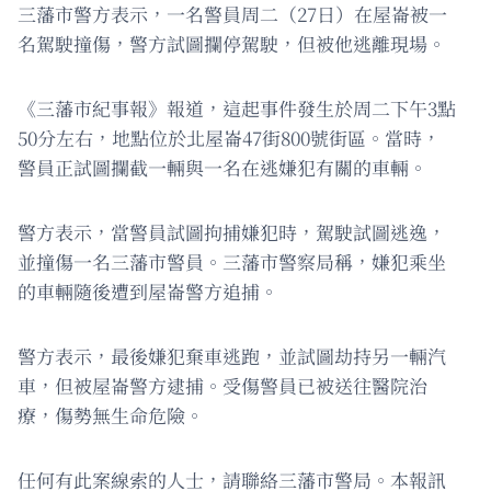
三藩市警方表示，一名警員周二（27日）在屋崙被一
名駕駛撞傷，警方試圖攔停駕駛，但被他逃離現場。
《三藩市紀事報》報道，這起事件發生於周二下午3點
50分左右，地點位於北屋崙47街800號街區。當時，
警員正試圖攔截一輛與一名在逃嫌犯有關的車輛。
警方表示，當警員試圖拘捕嫌犯時，駕駛試圖逃逸，
並撞傷一名三藩市警員。三藩市警察局稱，嫌犯乘坐
的車輛隨後遭到屋崙警方追捕。
警方表示，最後嫌犯棄車逃跑，並試圖劫持另一輛汽
車，但被屋崙警方逮捕。受傷警員已被送往醫院治
療，傷勢無生命危險。
任何有此案線索的人士，請聯絡三藩市警局。本報訊