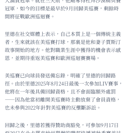
大滿貫冠軍。就在三天前，他剛奪得杜拜沙漠精英賽
冠軍，如今的目標是最早於9月回歸美巡賽，剩餘時
間將征戰歐洲巡迴賽。
里德在社交媒體上表示，自己本質上是一個傳統主義
者，生來就該在美巡賽打球，那裏是他和妻子賈斯汀
故事開始的地方。他對職業生涯中獲得的機會表示感
恩，並期待重返美巡賽和歐洲巡迴賽賽場。
美巡賽已向球員發送備忘錄，明確了里德的回歸路
徑。由於里德2025年8月24日最後一次參加LIV賽事，
他將在一年後具備回歸資格，且不會面臨額外處罰
——因為他當初離開美巡賽時主動放棄了會員資格，
也未參與2022年針對美巡賽的反壟斷訴訟。
回歸之後，里德若獲得贊助商豁免，可參加9月17日
至20日在北卡羅來納州舉辦的聯邦快遞被秋季賽首站