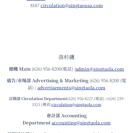
8187
circulation@singtaousa.com
洛杉磯
總機
Main
(626) 956-8200(電話) /
admin@singtaola.com
廣告/市場部
Advertising & Marketing
(626) 956-8200 (電
話) /
advertisements@singtaola.com
訂閱部 Circulation Department
(626) 956-8227 (電話) /(626) 239-
3323 (傳真)
circulation@singtaola.com
會計部 Accounting
Department
accounting@singtaola.com