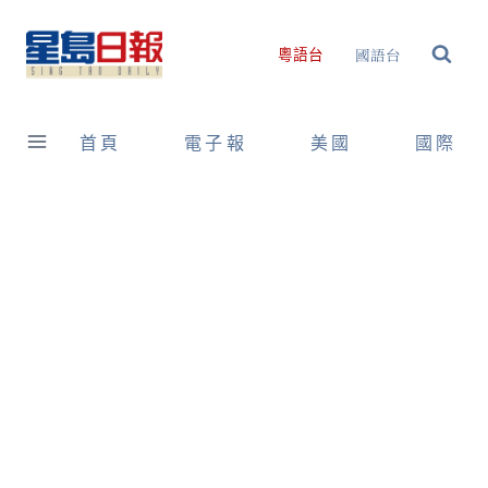
Skip
to
國語台
粵語台
content
首頁
電子報
美國
國際