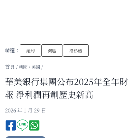
精選：
紐約
灣區
洛杉磯
/
新聞
/
美國
/
華美銀行集團公布2025年全年財
報 淨利潤再創歷史新高
2026 年 1 月 29 日