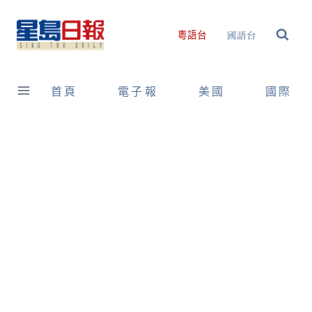
Skip
to
國語台
粵語台
content
首頁
電子報
美國
國際