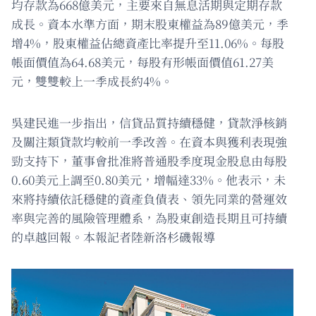
均存款為668億美元，主要來自無息活期與定期存款
成長。資本水準方面，期末股東權益為89億美元，季
增4%，股東權益佔總資產比率提升至11.06%。每股
帳面價值為64.68美元，每股有形帳面價值61.27美
元，雙雙較上一季成長約4%。
吳建民進一步指出，信貸品質持續穩健，貸款淨核銷
及關注類貸款均較前一季改善。在資本與獲利表現強
勁支持下，董事會批准將普通股季度現金股息由每股
0.60美元上調至0.80美元，增幅達33%。他表示，未
來將持續依託穩健的資產負債表、領先同業的營運效
率與完善的風險管理體系，為股東創造長期且可持續
的卓越回報。本報記者陸新洛杉磯報導