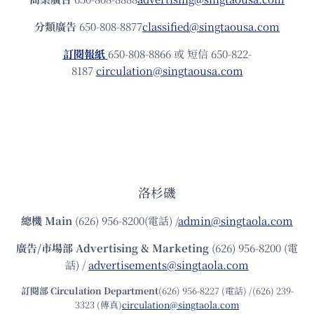
分類廣告
650-808-8877
classified@singtaousa.com
訂閱報紙
650-808-8866 或 短信 650-822-
8187
circulation@singtaousa.com
洛杉磯
總機
Main
(626) 956-8200(電話) /
admin@singtaola.com
廣告/市場部
Advertising & Marketing
(626) 956-8200 (電
話) /
advertisements@singtaola.com
訂閱部 Circulation Department
(626) 956-8227 (電話) /(626) 239-
3323 (傳真)
circulation@singtaola.com