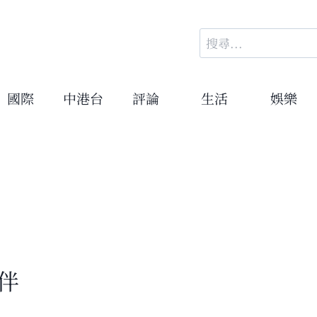
搜
尋
關
鍵
國際
中港台
評論
生活
娛樂
字:
伴