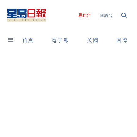
Skip
to
國語台
粵語台
content
首頁
電子報
美國
國際