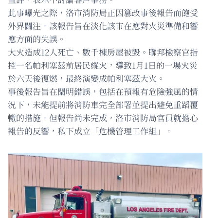
此事曝光之際，洛市消防局正因篡改事後報告而飽受
外界關注。該報告旨在淡化該市在應對火災準備和響
應方面的失誤。
大火造成12人死亡、數千棟房屋被毀。聯邦檢察官指
控一名帕利塞茲前居民縱火，導致1月1日的一場火災
於六天後復燃，最終演變成帕利塞茲大火。
事後報告旨在闡明錯誤，包括在預報有危險強風的情
況下，未能提前將消防車完全部署並提出避免重蹈覆
轍的措施。但報告尚未完成，洛市消防局官員就擔心
報告的反響，私下成立「危機管理工作組」。