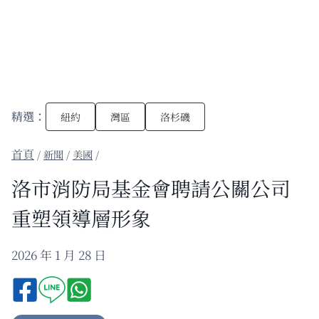
精選：
紐約
灣區
洛杉磯
/
新聞
/
美國
/
洛市消防局基金會聘請公關公司
重塑領導層形象
2026 年 1 月 28 日