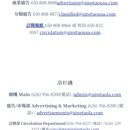
商業廣告
650-808-8888
advertising@singtaousa.com
分類廣告
650-808-8877
classified@singtaousa.com
訂閱報紙
650-808-8866 或 短信 650-822-
8187
circulation@singtaousa.com
洛杉磯
總機
Main
(626) 956-8200(電話) /
admin@singtaola.com
廣告/市場部
Advertising & Marketing
(626) 956-8200 (電
話) /
advertisements@singtaola.com
訂閱部 Circulation Department
(626) 956-8227 (電話) /(626) 239-
3323 (傳真)
circulation@singtaola.com