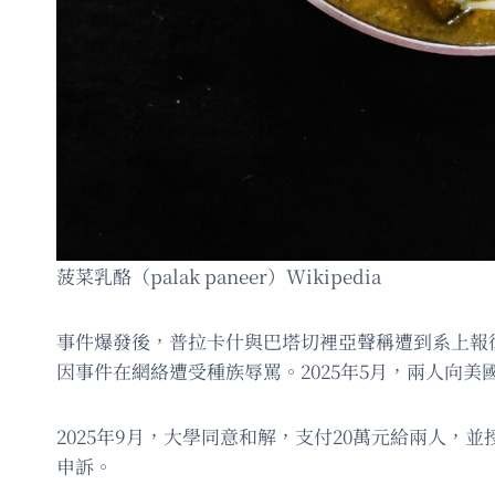
菠菜乳酪（palak paneer）Wikipedia
事件爆發後，普拉卡什與巴塔切裡亞聲稱遭到系上報
因事件在網絡遭受種族辱罵。2025年5月，兩人向
2025年9月，大學同意和解，支付20萬元給兩人
申訴。