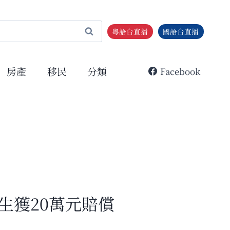
粵語台直播
國語台直播
房產
移民
分類
Facebook
生獲20萬元賠償