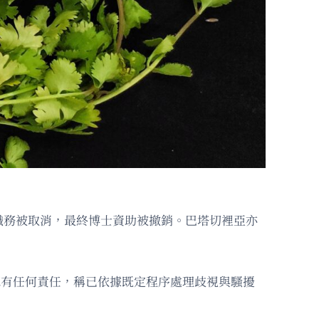
職務被取消，最終博士資助被撤銷。巴塔切裡亞亦
否認有任何責任，稱已依據既定程序處理歧視與騷擾