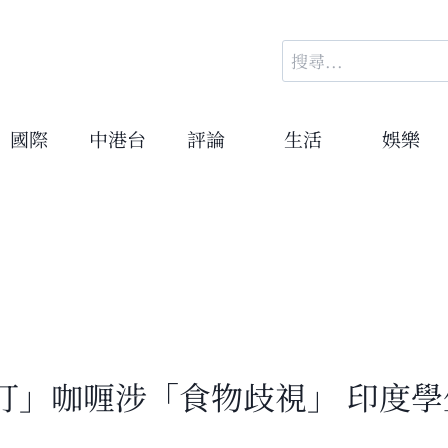
搜
尋
關
鍵
國際
中港台
評論
生活
娛樂
字:
」咖喱涉「食物歧視」 印度學