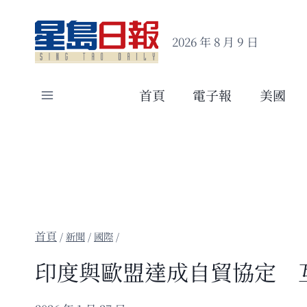
Skip
to
2026 年 8 月 9 日
content
首頁
電子報
美國
/
新聞
/
國際
/
印度與歐盟達成自貿協定 