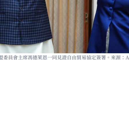
盟委員會主席馮德萊恩一同見證自由貿易協定簽署。來源：A