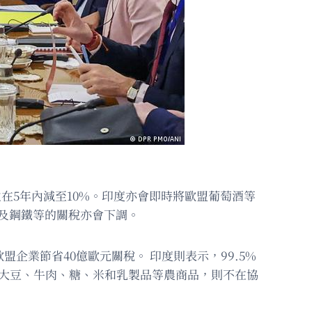
並在5年內減至10%。印度亦會即時將歐盟葡萄酒等
品及鋼鐵等的關稅亦會下調。
企業節省40億歐元關稅。 印度則表示，99.5%
大豆、牛肉、糖、米和乳製品等農商品，則不在協