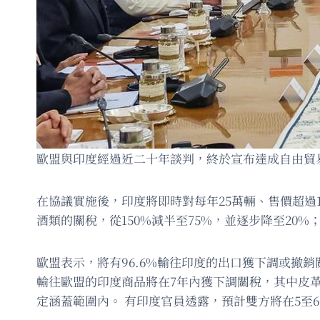
歐盟與印度經過近二十年談判，終於宣布達成自由貿易
在協議實施後，印度將即時對每年25萬輛、售價超過1
酒類的關稅，從150%減半至75%，並逐步降至20
歐盟表示，將有96.6%輸往印度的出口獲下調或撤銷
輸往歐盟的印度商品將在7年內獲下調關稅，其中皮
定涵蓋範圍內。 有印度官員透露，預計雙方將在5至