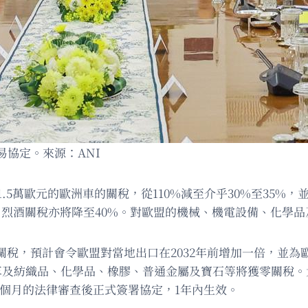
協定。來源：ANI
.5萬歐元的歐洲車的關稅，從110%減至介乎30%至35%，
%；烈酒關稅亦將降至40%。對歐盟的機械、機電設備、化學
關稅，預計會令歐盟對當地出口在2032年前增加一倍，並為歐盟
革及紡織品、化學品、橡膠、普通金屬及寶石等將獲零關稅。
6個月的法律審查後正式簽署協定，1年內生效。