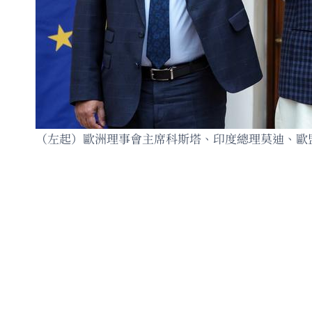
（左起）歐洲理事會主席科斯塔、印度總理莫迪、歐