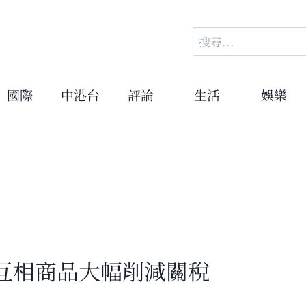
搜
尋
關
鍵
國際
中港台
評論
生活
娛樂
字:
互相商品大幅削減關稅