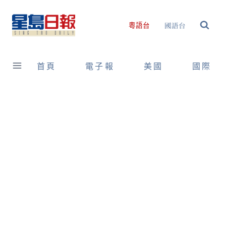
Skip
to
國語台
粵語台
content
首頁
電子報
美國
國際