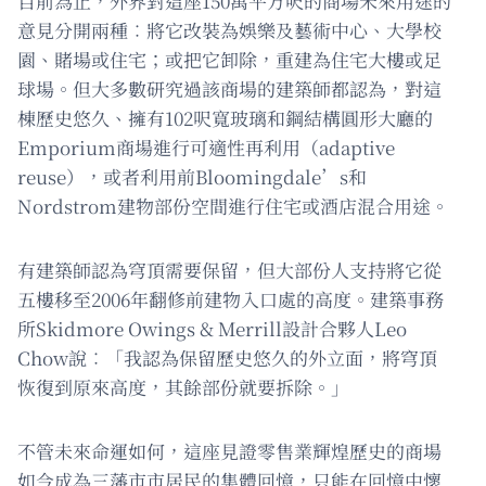
目前為止，外界對這座150萬平方呎的商場未來用途的
意見分開兩種︰將它改裝為娛樂及藝術中心、大學校
園、賭場或住宅；或把它卸除，重建為住宅大樓或足
球場。但大多數研究過該商場的建築師都認為，對這
棟歷史悠久、擁有102呎寬玻璃和鋼結構圓形大廳的
Emporium商場進行可適性再利用（adaptive
reuse），或者利用前Bloomingdale’s和
Nordstrom建物部份空間進行住宅或酒店混合用途。
有建築師認為穹頂需要保留，但大部份人支持將它從
五樓移至2006年翻修前建物入口處的高度。建築事務
所Skidmore Owings & Merrill設計合夥人Leo
Chow說︰「我認為保留歷史悠久的外立面，將穹頂
恢復到原來高度，其餘部份就要拆除。」
不管未來命運如何，這座見證零售業輝煌歷史的商場
如今成為三藩市市居民的集體回憶，只能在回憶中懷