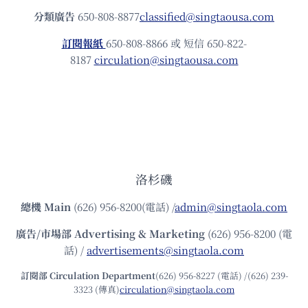
分類廣告
650-808-8877
classified@singtaousa.com
訂閱報紙
650-808-8866 或 短信 650-822-
8187
circulation@singtaousa.com
洛杉磯
總機
Main
(626) 956-8200(電話) /
admin@singtaola.com
廣告/市場部
Advertising & Marketing
(626) 956-8200 (電
話) /
advertisements@singtaola.com
訂閱部 Circulation Department
(626) 956-8227 (電話) /(626) 239-
3323 (傳真)
circulation@singtaola.com