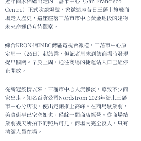
近年商家相繼出走的三藩市中心（San Francisco
Centre）正式吹熄燈號，象徵這座昔日三藩市旗艦商
場走入歷史，這座座落三藩市市中心黃金地段的建物
未來命運仍有待觀察。
綜合KRON4和NBC灣區電視台報道，三藩市中心原
定周一（26日）起結業，但記者周末到訪商場時發現
提早關閉。早於上周，通往商場的捷運站入口已經停
止開放。
從新冠疫情以來，三藩市中心人流慘淡，導致不少商
家出走。知名百貨公司Nordstrom 2023年結束三藩
市中心分店後，使出走潮推上高峰。在商場歇業前，
美食街早已空空如也，僅餘一間商店經營。從商場結
業前幾天所拍下的照片可見，商場內完全沒人，只有
清潔人員在場。