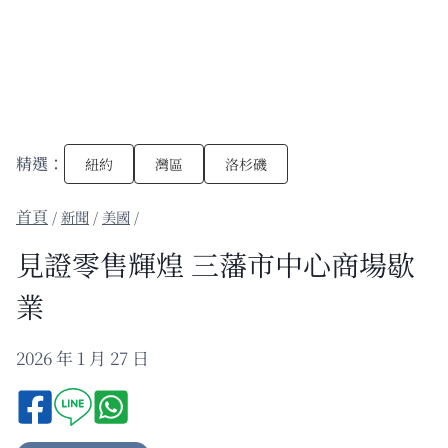
精選：
紐約
灣區
洛杉磯
/
新聞
/
美國
/
見證零售輝煌 三藩市中心商場歇
業
2026 年 1 月 27 日