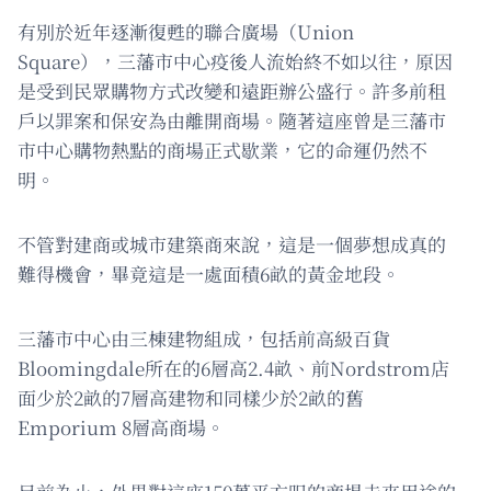
有別於近年逐漸復甦的聯合廣場（Union
Square），三藩市中心疫後人流始終不如以往，原因
是受到民眾購物方式改變和遠距辦公盛行。許多前租
戶以罪案和保安為由離開商場。隨著這座曾是三藩市
市中心購物熱點的商場正式歇業，它的命運仍然不
明。
不管對建商或城市建築商來說，這是一個夢想成真的
難得機會，畢竟這是一處面積6畝的黃金地段。
三藩市中心由三棟建物組成，包括前高級百貨
Bloomingdale所在的6層高2.4畝、前Nordstrom店
面少於2畝的7層高建物和同樣少於2畝的舊
Emporium 8層高商場。