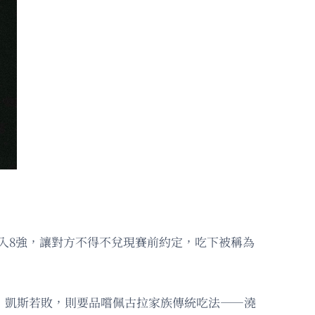
闖入8強，讓對方不得不兌現賽前約定，吃下被稱為
；凱斯若敗，則要品嚐佩古拉家族傳統吃法——澆