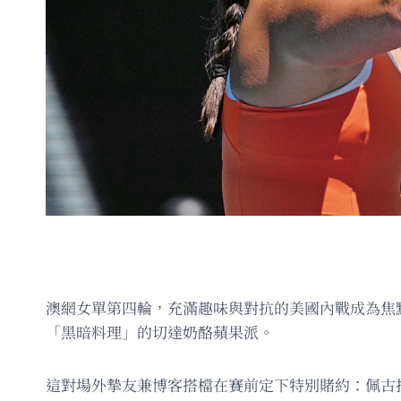
澳網女單第四輪，充滿趣味與對抗的美國內戰成為焦點
「黑暗料理」的切達奶酪蘋果派。
這對場外摯友兼博客搭檔在賽前定下特別賭約：佩古