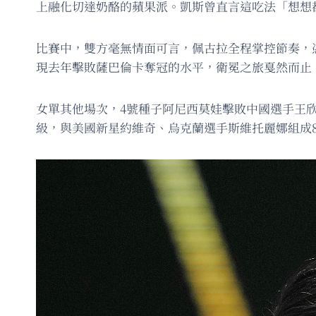
上融化切達奶酪的蘋果派。凱斯曾直言這吃法「想想
比賽中，雙方毫無情面可言，佩古拉全程掌控節奏，
現去年擊敗薩巴倫卡奪冠的水平，衛冕之旅戛然而止
女單其他場次，4號種子阿尼西莫娃擊敗中國選手王
級，與美國新星約維奇、烏克蘭選手斯維托麗娜組成8