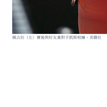
佩古拉（左）賽後與好友兼對手凱斯相擁。美聯社