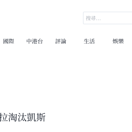
搜
尋
關
鍵
國際
中港台
評論
生活
娛樂
字:
古拉淘汰凱斯