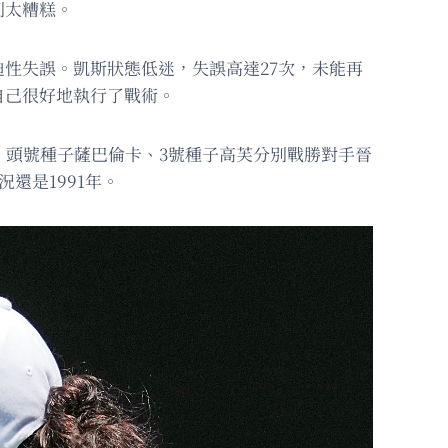
別太糟糕。
性失誤。凱斯狀態低迷，失誤高達27次，未能再
自己很好地執行了戰術。
。頭號種子薩巴倫卡、3號種子高芙分別戰勝對手晉
還是1991年。