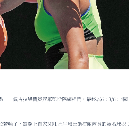
——佩古拉與衛冕冠軍凱斯隔網相鬥，最終以6：3/6：4
拉若輸了，需穿上自家NFL水牛城比爾宿敵酋長的簽名球衣