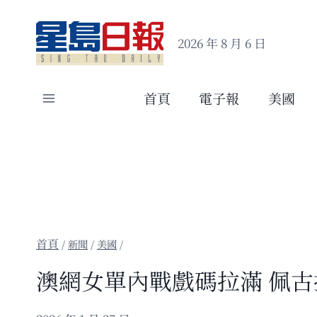
Skip
to
2026 年 8 月 6 日
content
首頁
電子報
美國
/
新聞
/
美國
/
澳網女單內戰戲碼拉滿 佩