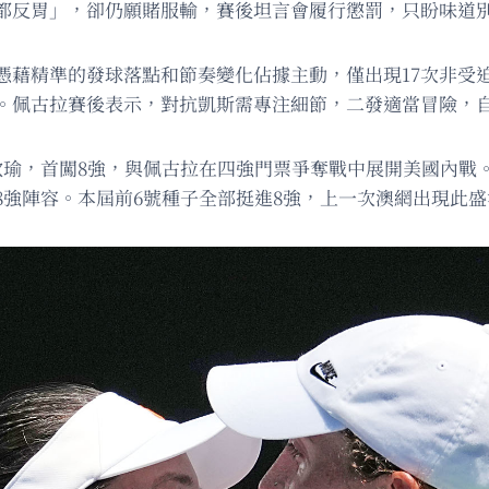
都反胃」，卻仍願賭服輸，賽後坦言會履行懲罰，只盼味道
憑藉精準的發球落點和節奏變化佔據主動，僅出現17次非受迫
。佩古拉賽後表示，對抗凱斯需專注細節，二發適當冒險，
欣瑜，首闖8強，與佩古拉在四強門票爭奪戰中展開美國內戰
強陣容。本屆前6號種子全部挺進8強，上一次澳網出現此盛況