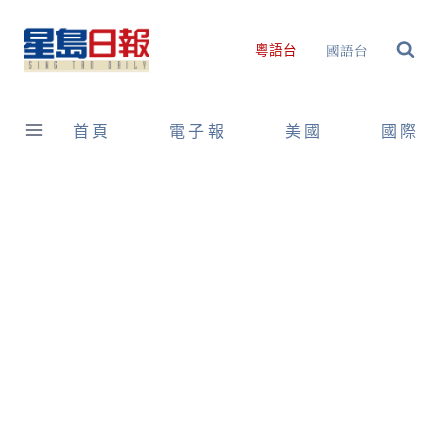
Skip
to
國語台
粵語台
content
首頁
電子報
美國
國際