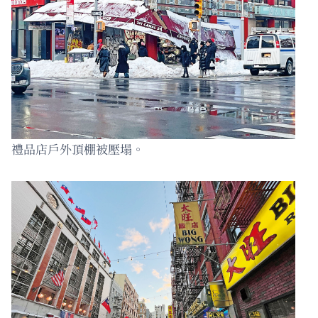
禮品店戶外頂棚被壓塌。