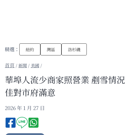
精選：
紐約
灣區
洛杉磯
/
新聞
/
美國
/
華埠人流少商家照營業 剷雪情況
佳對市府滿意
2026 年 1 月 27 日