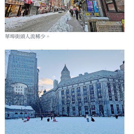
華埠街頭人流稀少。