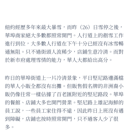
紐約經歷多年來最大暴雪，而昨（26）日雪停之後，
華埠商家絕大多數都照常開門。人行道上的剷雪工作
進行到位，大多數人行道在下午十分已經沒有冰雪暢
通無阻。只不過街頭人流稀少，店鋪生意冷清。而對
於新市府處理雪情的能力，華人大都給出高分。
昨日的華埠街道上一片冷清景象，平日堅尼路邊滿檔
的華人小販全都沒有出攤。但販售假名牌的非洲裔小
販仍像往常一樣佔據了百老匯附近的堅尼路段。華埠
的餐館、店鋪大多也開門營業。堅尼路上雄記海鮮的
員工說，一些員工家住得不遠，因此昨日上班沒有遇
到障礙，店鋪也按時照常開門，只不過客人少了很
多。