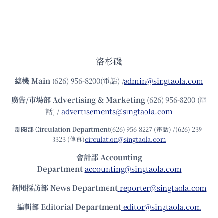
洛杉磯
總機
Main
(626) 956-8200(電話) /
admin@singtaola.com
廣告/市場部
Advertising & Marketing
(626) 956-8200 (電
話) /
advertisements@singtaola.com
訂閱部 Circulation Department
(626) 956-8227 (電話) /(626) 239-
3323 (傳真)
circulation@singtaola.com
會計部 Accounting
Department
accounting@singtaola.com
新聞採訪部 News Department
reporter@singtaola.com
編輯部 Editorial Department
editor@singtaola.com