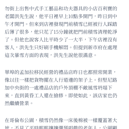
勿街上出售中式手工藝品和功夫器具的小店百利寶的
老闆洪先生說，他平日裡早上10點多開門，昨日到中
午才開門。但來到店裡發現門前積雪已經被行人踩踏
后薄了很多，他只花了15分鐘就把門前積雪清理乾淨
了。但他也說客人比平時少了一大半，下午店裡沒有
客人，洪先生只好刷手機解悶。但提到新市府在處理
這次暴雪方面的表現，洪先生說他很滿意。
華埠的孟加拉移民經營的禮品店昨日也都照常開業，
像以往一樣把貨物擺在人行道邊的架子上。但堅尼路
加中央街的一處禮品店的戶外頂棚不敵風雪坍塌下
來，直到黃昏工人還在搶修。即使如此，該店家也仍
然繼續營業。
在哥倫布公園，積雪仍然像一床後棉被一樣覆蓋著大
地，不見了平時熙熙攘攘彈琴唱戲的老年人，公園顯