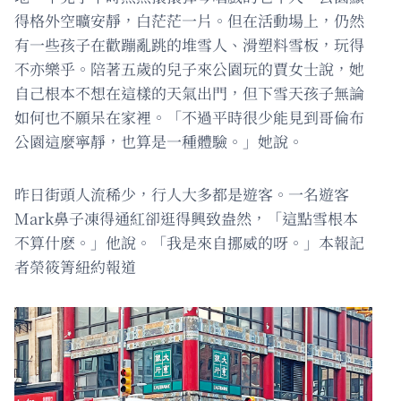
得格外空曠安靜，白茫茫一片。但在活動場上，仍然
有一些孩子在歡蹦亂跳的堆雪人、滑塑料雪板，玩得
不亦樂乎。陪著五歲的兒子來公園玩的賈女士說，她
自己根本不想在這樣的天氣出門，但下雪天孩子無論
如何也不願呆在家裡。「不過平時很少能見到哥倫布
公園這麼寧靜，也算是一種體驗。」她說。
昨日街頭人流稀少，行人大多都是遊客。一名遊客
Mark鼻子凍得通紅卻逛得興致盎然，「這點雪根本
不算什麽。」他說。「我是來自挪威的呀。」本報記
者榮筱箐紐約報道