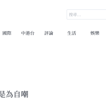
搜
尋
關
鍵
國際
中港台
評論
生活
娛樂
字:
意是為自嘲