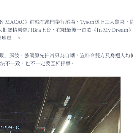
 LIVE IN MACAO》前晚在澳門舉行尾場，Tyson送上三大
熱情粉絲飛Bra上台，在唱最後一首歌《In My Dream
門地震」。
的「響喉」風波，強調原先拍片只為自嘲，豈料令雙方及身邊人
想法不一致，也不一定要互相抨擊。