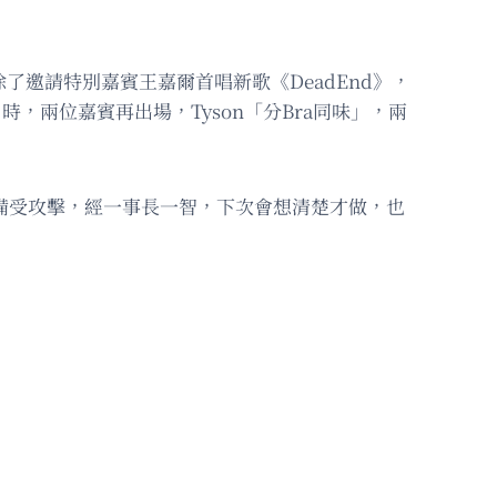
驚喜，除了邀請特別嘉賓王嘉爾首唱新歌《DeadEnd》，
》時，兩位嘉賓再出場，Tyson「分Bra同味」，兩
均備受攻擊，經一事長一智，下次會想清楚才做，也