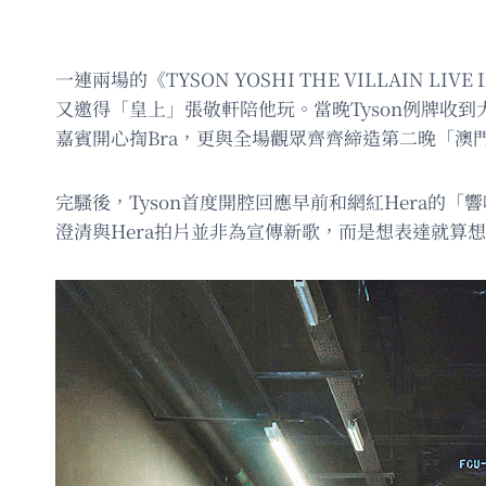
一連兩場的《TYSON YOSHI THE VILLAIN
又邀得「皇上」張敬軒陪他玩。當晚Tyson例牌收到大批
嘉賓開心揈Bra，更與全場觀眾齊齊締造第二晚「澳
完騷後，Tyson首度開腔回應早前和網紅Hera
澄清與Hera拍片並非為宣傳新歌，而是想表達就算