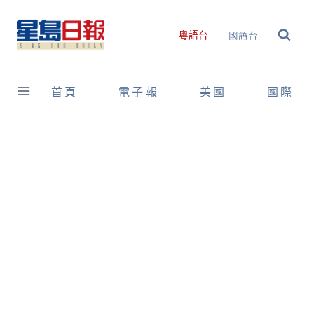
Skip
to
國語台
粵語台
content
首頁
電子報
美國
國際