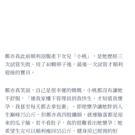
鄭亦真此前順利剖腹產下女兒「小桃」，是她歷經三
次試管失敗、用了40顆卵子後，最後一次試管才順利
迎接的寶貝。
鄭亦真笑說，自己是很幸運的媽媽，小桃都沒有讓她
不舒服，「連我家樓下管理員到我快生，才知道我懷
孕，我甚至每天都去拿包裹」。即使懷孕讓她胖到人
生巔峰75公斤，但鄭亦真四肢纖細，就連臉蛋都是原
來的瓜子臉，若不看肚子，真的很難看出她懷孕；她
希望生完可以順利瘦回55公斤，健身房已經預約好