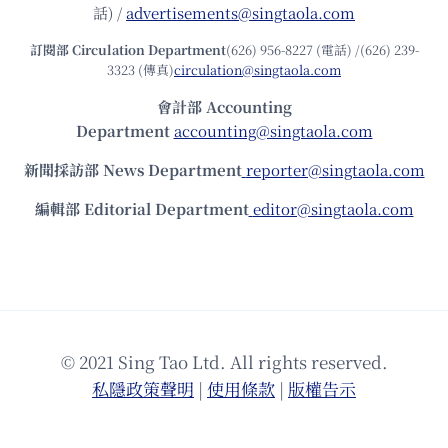
話) /
advertisements@singtaola.com
訂閱部 Circulation Department
(626) 956-8227 (電話) /(626) 239-
3323 (傳真)
circulation@singtaola.com
會計部 Accounting
Department
accounting@singtaola.com
新聞採訪部 News Department
reporter@singtaola.com
編輯部 Editorial Department
editor@singtaola.com
© 2021 Sing Tao Ltd. All rights reserved.
私隱政策聲明
|
使⽤條款
|
版權告⽰