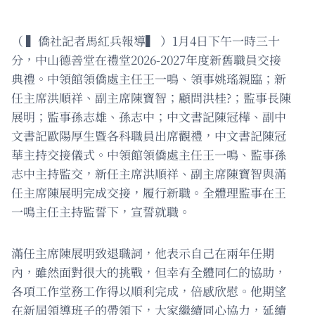
（ ▍僑社記者馬紅兵報導▍ ）1月4日下午一時三十
分，中山德善堂在禮堂2026-2027年度新舊職員交接
典禮。中領館領僑處主任王一鳴、領事姚瑤親臨；新
任主席洪順祥、副主席陳寶智；顧問洪桂?；監事長陳
展明；監事孫志雄、孫志中；中文書記陳冠樺、副中
文書記歐陽厚生暨各科職員出席觀禮，中文書記陳冠
華主持交接儀式。中領館領僑處主任王一鳴、監事孫
志中主持監交，新任主席洪順祥、副主席陳寶智與滿
任主席陳展明完成交接，履行新職。全體理監事在王
一鳴主任主持監誓下，宣誓就職。
滿任主席陳展明致退職詞，他表示自己在兩年任期
內，雖然面對很大的挑戰，但幸有全體同仁的協助，
各項工作堂務工作得以順利完成，倍感欣慰。他期望
在新屆領導班子的帶領下，大家繼續同心協力，延續