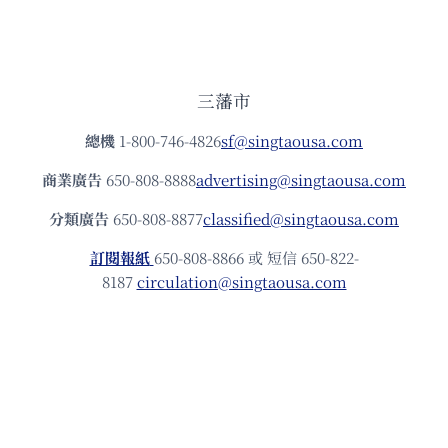
三藩市
總機
1-800-746-4826
sf@singtaousa.com
商業廣告
650-808-8888
advertising@singtaousa.com
分類廣告
650-808-8877
classified@singtaousa.com
訂閱報紙
650-808-8866 或 短信 650-822-
8187
circulation@singtaousa.com