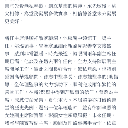
善堂先賢無私奉獻，創立基業的精神，承先啟後，薪
火相傳，為堂務發展多做實事，相信德善堂未來發展
更美好。
新任主席洪順祥致就職詞，他感謝中領館王一鳴主
任，姚瑤領事，冒著寒風細雨親臨見證善堂交接盛
事，感到非常溫暖。時光飛逝，轉眼間兩年副主席任
期已滿。他談及在過去兩年任內，全力支持陳展明主
席開展工作，彼此之間良好合作，無私無怨。也特別
感謝高華焜顧問、孫志中監事長、孫志雄監事的?助指
導，全体理監事的大力協助下，順利完成兩年繁忙的
善堂工作。在新?選舉中得到理監事的信任，當選為主
席，深感使命光榮，責任重大。本屆選舉亦打破德善
堂的歷史先例，選出一位年輕能幹，並有律師執照的
女姓副主席陳寶智，彰顯女性領導風範。未來任期，
我將与陳寶智副主席、顧問及理監事攜手合作，依章