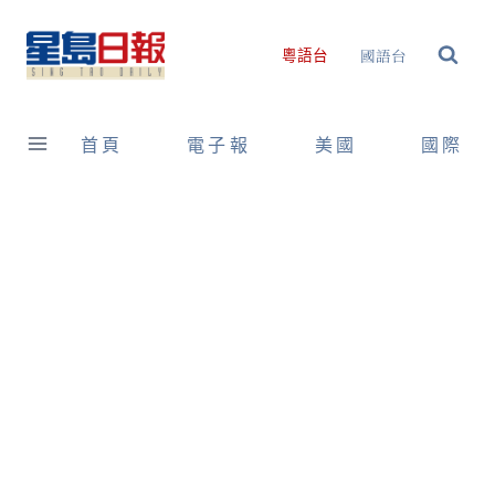
Skip
to
國語台
粵語台
content
首頁
電子報
美國
國際