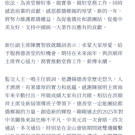
依法，為善堂辦好事，做實事，做好堂務工作。同時
感恩前輩的貢獻，感恩都僑鄉親的厚望。新的一年，
將努力維護都僑權益，為促進僑社和諧團結，促進中
美友好，支持中國統一大業作出應有的貢獻。
新任副主席陳寶智致就職詞表示：承蒙大家厚愛，給
予服務德善堂的好機會。期待在未來兩年，與洪順祥
主席齊心協力，務實推動堂務工作，薪傳永續。
監交人王一鳴主任致詞，他讚揚德善堂歷史悠久，人
才濟濟，有著雄厚的實力和底蘊。感謝陳展明主席兩
年來辛勤付出，所做成績大家有目共睹。相信在洪順
祥主席及新屆領導班子帶領下，德善堂一定能團結都
僑鄉親的力量，創造新的輝煌。剛剛過去的2025年對
中美關係來說也極不平凡，中美元首一次會晤，四次
通話，多次通信，特別是在金山會晤期問就雙邊關繫