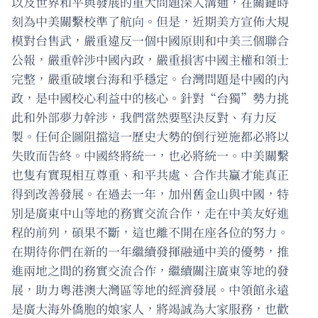
以及世界和平與發展的重大問題深入溝通，在關鍵時
刻為中美關繫校準了航向。但是，近期美方宣佈大規
模對台售武，嚴重違反一個中國原則和中美三個聯合
公報，嚴重幹涉中國內政，嚴重損害中國主權和領士
完整，嚴重破壞台海和乎穩定。台灣問題是中國的內
政，是中國校心利益中的核心。針對“台獨”勢力挑
此和外部夢力幹涉，我們當然要堅決反對、有力反
製。任何企圖阻擋這一歷史大勢的倒行逆施都必將以
失敗而告終。中國終將統一，也必將統一。中美關繫
也隻有實現相互尊重、和平共處、合作共贏才能真正
得到改善發展。在過去一年，加州舊金山與中國，特
別是廣東中山等地的務實交流合作，走在中美友好進
程的前列，碩果不斷，這也離不開在座各位的努力。
在期待你們在新的一年繼續發揮融通中美的優勢，推
進兩地之間的務實交流合作，繼續關注廣東等地的發
展，助力粵港澳大灣區等地的經濟發展。中領館永遠
是廣大海外僑胞的娘家人，將竭誠為大家服務，也歡