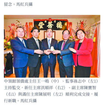
留念。馬紅兵攝
中領館領僑處主任王一鳴（中）、監事孫志中（左1）
主持監交，新任主席洪順祥（右2）、副主席陳寶智
（右1）與滿任主席陳展明（左2）順利完成交接，履
行新職。馬紅兵攝