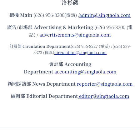
洛杉磯
總機
Main
(626) 956-8200(電話) /
admin@singtaola.com
廣告/市場部
Advertising & Marketing
(626) 956-8200 (電
話) /
advertisements@singtaola.com
訂閱部 Circulation Department
(626) 956-8227 (電話) /(626) 239-
3323 (傳真)
circulation@singtaola.com
會計部 Accounting
Department
accounting@singtaola.com
新聞採訪部 News Department
reporter@singtaola.com
編輯部 Editorial Department
editor@singtaola.com