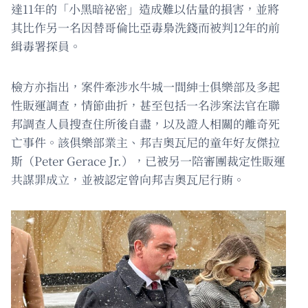
達11年的「小黑暗祕密」造成難以估量的損害，並將
其比作另一名因替哥倫比亞毒梟洗錢而被判12年的前
緝毒署探員。
檢方亦指出，案件牽涉水牛城一間紳士俱樂部及多起
性販運調查，情節曲折，甚至包括一名涉案法官在聯
邦調查人員搜查住所後自盡，以及證人相關的離奇死
亡事件。該俱樂部業主、邦吉奧瓦尼的童年好友傑拉
斯（Peter Gerace Jr.），已被另一陪審團裁定性販運
共謀罪成立，並被認定曾向邦吉奧瓦尼行賄。