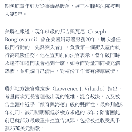
期包庇童年好友從事毒品販運，週三在聯邦法院被判
入獄5年。
美聯社報道，現年61歲的邦吉奧瓦尼（Joseph
Bongiovanni）曾在美國緝毒署服務20年，屢次擔任
破門行動的「先鋒突入者」，負責第一個衝入屋內執
行高風險任務。他在宣判前向法官表示，當年破門時
永遠不知道門後會遇到什麼，如今面對量刑同樣充滿
恐懼，並強調自己清白，對這份工作懷有深厚感情。
聯邦地方法官維拉多（Lawrence J. Vilardo）指出，
考量兩次冗長審理後出現的複雜、混合裁決，以及被
告生涯中近乎「傑奇與海德」般的雙面性，最終判處5
年徒刑。該刑期明顯低於檢方求處的15年；陪審團此
前已就部分最嚴重指控宣告無罪，包括被控收受黑手
黨25萬美元賄款。