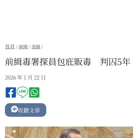
/
新聞
/
美國
/
前緝毒署探員包庇販毒 判囚5年
2026 年 1 月 22 日
收聽文章