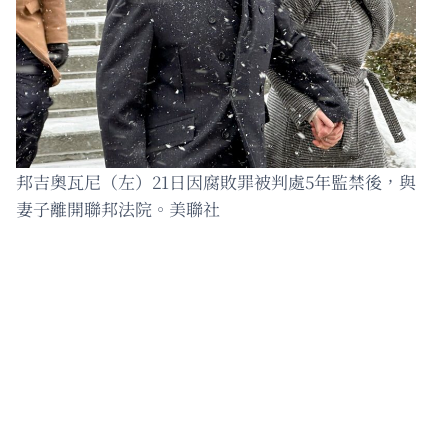
邦吉奧瓦尼（左）21日因腐敗罪被判處5年監禁後，與
妻子離開聯邦法院。美聯社