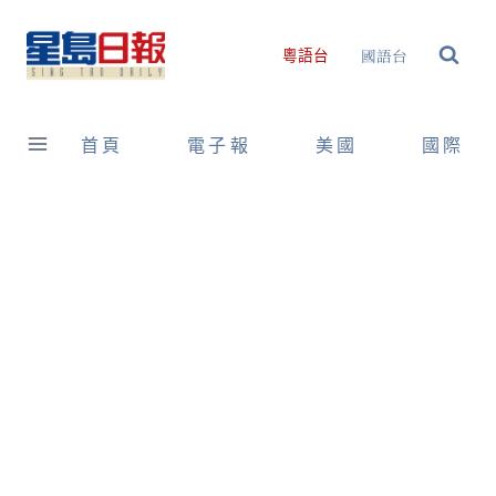
Skip
to
國語台
粵語台
content
首頁
電子報
美國
國際