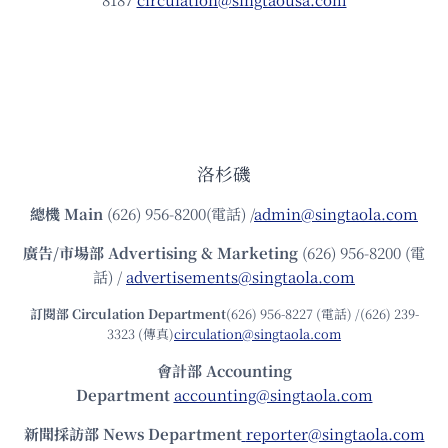
洛杉磯
總機
Main
(626) 956-8200(電話) /
admin@singtaola.com
廣告/市場部
Advertising & Marketing
(626) 956-8200 (電
話) /
advertisements@singtaola.com
訂閱部 Circulation Department
(626) 956-8227 (電話) /(626) 239-
3323 (傳真)
circulation@singtaola.com
會計部 Accounting
Department
accounting@singtaola.com
新聞採訪部 News Department
reporter@singtaola.com