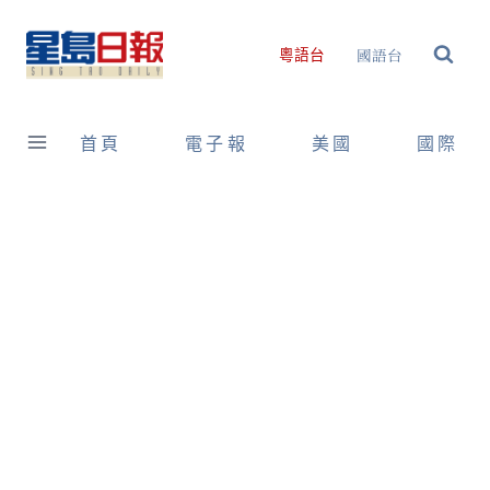
Skip
to
國語台
粵語台
content
首頁
電子報
美國
國際