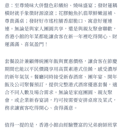
意：至尊燒味大併盤色彩繽紛、燒味盛宴；發財蓮耦
橫財就手象徵財源滾滾；花膠鮑魚扒翡翠鮮嫩滋補、
尊貴滿桌；發財好市瑤柱脯香甜脆口、寓意好運連
連。無論是與家人團圓共享，還是與親友聚會聯歡，
香港小館的年菜都能讓食客在新一年裡吃得開心、財
運滿滿、喜氣盈門！
套餐設計兼顧傳統團年飯與實惠價格，讓食客在節慶
期間也能以平民價錢享用高質素港式佳餚，感受濃厚
的新年氣氛。餐廳同時接受新春酒席、團年宴、開年
飯及公司聚餐預訂，提供完整港式酒席優惠套餐，適
合不同人數及場合需求。無論是家庭團圓、親友聚
會，或企業新春宴請，均可按需要安排桌席及菜式，
務求讓賓客吃得開心、食得滿意。
值得一提的是，香港小館由經驗豐富的兄弟廚師班掌