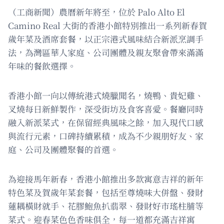
（工商新聞）農曆新年將至，位於 Palo Alto El
Camino Real 大街的香港小館特別推出一系列新春賀
歲年菜及酒席套餐，以正宗港式風味結合新派烹調手
法，為灣區華人家庭、公司團體及親友聚會帶來滿滿
年味的餐飲選擇。
香港小館一向以傳統港式燒臘聞名，燒鴨、貴妃雞、
叉燒每日新鮮製作，深受街坊及食客喜愛。餐廳同時
融入新派菜式，在保留經典風味之餘，加入現代口感
與流行元素，口碑持續累積，成為不少親朋好友、家
庭、公司及團體聚餐的首選。
為迎接馬年新春，香港小館推出多款寓意吉祥的新年
特色菜及賀歲年菜套餐，包括至尊燒味大併盤、發財
蓮耦橫財就手、花膠鮑魚扒翡翠、發財好市瑤柱脯等
菜式。迎春菜色色香味俱全，每一道都充滿吉祥寓