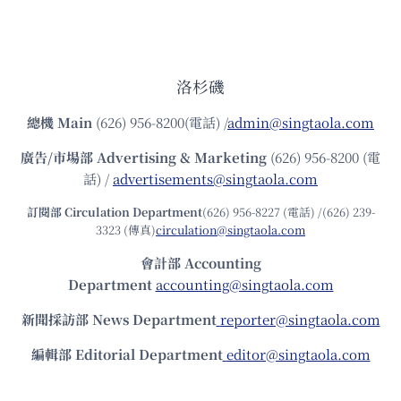
洛杉磯
總機
Main
(626) 956-8200(電話) /
admin@singtaola.com
廣告/市場部
Advertising & Marketing
(626) 956-8200 (電
話) /
advertisements@singtaola.com
訂閱部 Circulation Department
(626) 956-8227 (電話) /(626) 239-
3323 (傳真)
circulation@singtaola.com
會計部 Accounting
Department
accounting@singtaola.com
新聞採訪部 News Department
reporter@singtaola.com
編輯部 Editorial Department
editor@singtaola.com