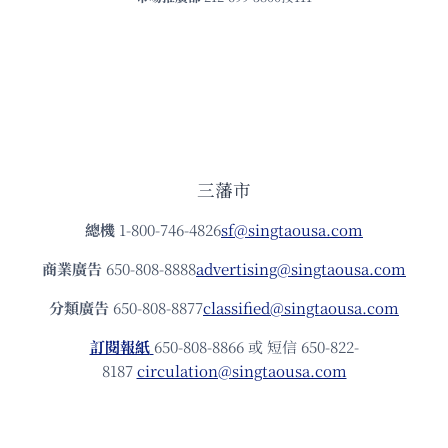
三藩市
總機
1-800-746-4826
sf@singtaousa.com
商業廣告
650-808-8888
advertising@singtaousa.com
分類廣告
650-808-8877
classified@singtaousa.com
訂閱報紙
650-808-8866 或 短信 650-822-
8187
circulation@singtaousa.com