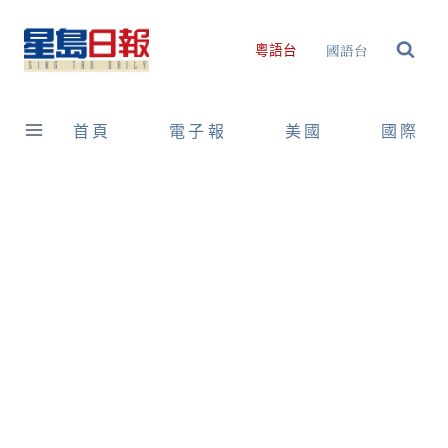
Skip
to
國語台
粵語台
content
首頁
電子報
美國
國際