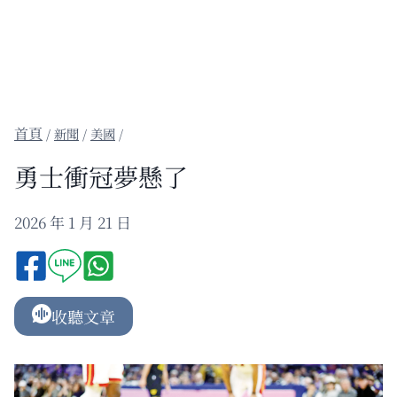
/
新聞
/
美國
/
勇士衝冠夢懸了
2026 年 1 月 21 日
收聽文章