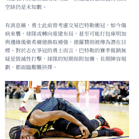
空缺仍是未知數。
有消息稱，勇士此前曾考慮交易巴特勒衝冠，如今傷
病來襲，球隊或轉向重建布局，甚至可能打包庫明加
與邊緣後衛希爾德換取補強，德羅贊則被傳為潛在目
標。對於志在爭冠的勇士而言，巴特勒的賽季報銷無
疑是毀滅性打擊，球隊的短期保附加賽、長期陣容規
劃，都面臨艱難抉擇。