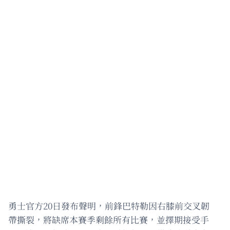
勇士官方20日發布聲明，前鋒巴特勒因右膝前交叉韌
帶撕裂，將缺席本賽季剩餘所有比賽，並擇期接受手