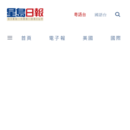
Skip
to
國語台
粵語台
content
首頁
電子報
美國
國際