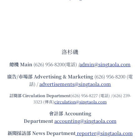
洛杉磯
總機
Main
(626) 956-8200(電話) /
admin@singtaola.com
廣告/市場部
Advertising & Marketing
(626) 956-8200 (電
話) /
advertisements@singtaola.com
訂閱部 Circulation Department
(626) 956-8227 (電話) /(626) 239-
3323 (傳真)
circulation@singtaola.com
會計部 Accounting
Department
accounting@singtaola.com
新聞採訪部 News Department
reporter@singtaola.com