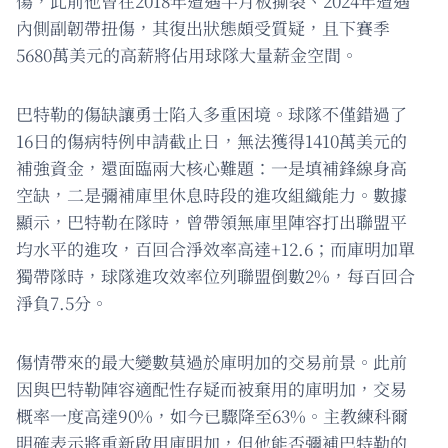
傷，此前他曾在2018年遭遇半月板撕裂、2024年遭遇
內側副韌帶扭傷，其復出狀態頗受質疑，且下賽季
5680萬美元的高薪將佔用球隊大量薪金空間。
巴特勒的傷缺讓勇士陷入多重困境。球隊不僅錯過了
16日的傷病特例申請截止日，無法獲得1410萬美元的
補強資金，還面臨兩大核心難題：一是填補鋒線身高
空缺，二是彌補庫里休息時段的進攻組織能力。數據
顯示，巴特勒在隊時，曾帶領無庫里陣容打出聯盟平
均水平的進攻，百回合淨效率高達+12.6；而庫明加單
獨帶隊時，球隊進攻效率位列聯盟倒數2%，每百回合
淨負7.5分。
傷情帶來的最大變數莫過於庫明加的交易前景。此前
因與巴特勒陣容適配性存疑而被棄用的庫明加，交易
概率一度高達90%，如今已驟降至63%。主教練科爾
明確表示將重新啟用庫明加，但他能否彌補巴特勒的