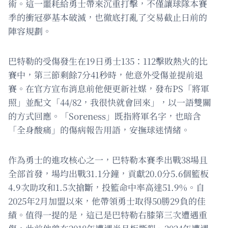
術。這一噩耗給勇士帶來沉重打擊，不僅讓球隊本賽
季的衝冠夢基本破滅，也徹底打亂了交易截止日前的
陣容規劃。
巴特勒的受傷發生在19日勇士135：112擊敗熱火的比
賽中，第三節剩餘7分41秒時，他意外受傷並提前退
賽。在官方宣布消息前他便更新社媒，發布PS「將軍
照」並配文「44/82，我很快就會回來」，以一語雙關
的方式回應。「Soreness」既指將軍名字，也暗含
「全身酸痛」的傷病報告用語，安撫球迷情緒。
作為勇士的進攻核心之一，巴特勒本賽季出戰38場且
全部首發，場均出戰31.1分鐘，貢獻20.0分5.6個籃板
4.9次助攻和1.5次搶斷，投籃命中率高達51.9%。自
2025年2月加盟以來，他帶領勇士取得50勝29負的佳
績。值得一提的是，這已是巴特勒右膝第三次遭遇重