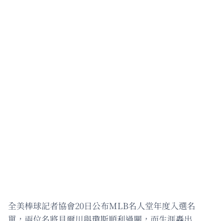
全美棒球記者協會20日公布MLB名人堂年度入選名
單，兩位名將貝爾川與瓊斯順利過關，而生涯轟出