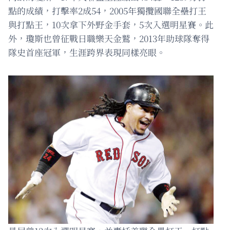
點的成績，打擊率2成54，2005年獨攬國聯全壘打王
與打點王，10次拿下外野金手套，5次入選明星賽。此
外，瓊斯也曾征戰日職樂天金鷲，2013年助球隊奪得
隊史首座冠軍，生涯跨界表現同樣亮眼。