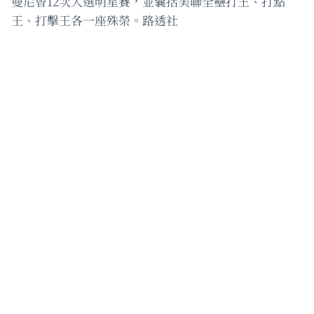
曼尼曾12次入選明星賽，並囊括美聯全壘打王、打點
王、打擊王各一座殊榮。路透社