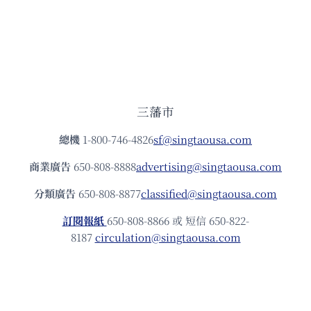
三藩市
總機
1-800-746-4826
sf@singtaousa.com
商業廣告
650-808-8888
advertising@singtaousa.com
分類廣告
650-808-8877
classified@singtaousa.com
訂閱報紙
650-808-8866 或 短信 650-822-
8187
circulation@singtaousa.com