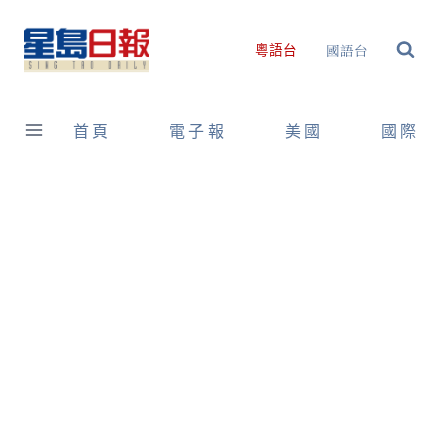
Skip
to
國語台
粵語台
content
首頁
電子報
美國
國際