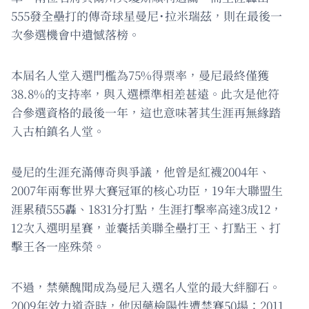
555發全壘打的傳奇球星曼尼˙拉米瑞茲，則在最後一
次參選機會中遺憾落榜。
本屆名人堂入選門檻為75%得票率，曼尼最終僅獲
38.8%的支持率，與入選標準相差甚遠。此次是他符
合參選資格的最後一年，這也意味著其生涯再無緣踏
入古柏鎮名人堂。
曼尼的生涯充滿傳奇與爭議，他曾是紅襪2004年、
2007年兩奪世界大賽冠軍的核心功臣，19年大聯盟生
涯累積555轟、1831分打點，生涯打擊率高達3成12，
12次入選明星賽，並囊括美聯全壘打王、打點王、打
擊王各一座殊榮。
不過，禁藥醜聞成為曼尼入選名人堂的最大絆腳石。
2009年效力道奇時，他因藥檢陽性遭禁賽50場；2011