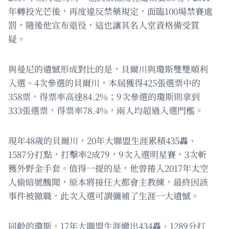
年轉投光芒後，再度違反禁藥規定，面臨100場禁賽處
罰，隨後他宣布退役，這也讓其名人堂資格備受質
疑。
與曼尼的遺憾形成對比的是，貝爾川與瓊斯雙雙順利
入選。4次參選的貝爾川，本屆獲得425張選票中的
358票，得票率高達84.2%；9次參選的瓊斯則拿到
333張選票，得票率78.4%，兩人均超過入選門檻。
現年48歲的貝爾川，20年大聯盟生涯累積435轟、
1587分打點，打擊率2成79，9次入選明星賽，3次斬
獲外野金手套。值得一提的是，他曾捲入2017年太空
人偷暗號醜聞，原本將接任大都會主教練，最終因該
事件被撤職，此次入選可謂彌補了生涯一大遺憾。
同齡的瓊斯，17年大聯盟生涯繳出434轟、1289分打