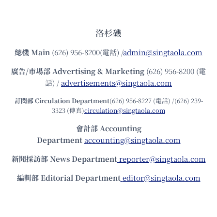
洛杉磯
總機
Main
(626) 956-8200(電話) /
admin@singtaola.com
廣告/市場部
Advertising & Marketing
(626) 956-8200 (電
話) /
advertisements@singtaola.com
訂閱部 Circulation Department
(626) 956-8227 (電話) /(626) 239-
3323 (傳真)
circulation@singtaola.com
會計部 Accounting
Department
accounting@singtaola.com
新聞採訪部 News Department
reporter@singtaola.com
編輯部 Editorial Department
editor@singtaola.com