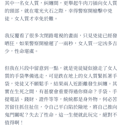
其中一名女人質，糾纏間，更舉起牛肉刀插向女人質
的頸部，就在電光火石之際，幸得警察開槍擊中兇
徒，女人質才幸免於難。
我反覆看了很多次閉路電視的畫面，只見兇徒已經發
晒狂，如果警察開槍遲了一兩秒，女人質一定凶多吉
少，性命堪虞。
但我在片段中留意到一點，就是兇徒疑似搶走了女人
質的手袋準備逃走，可是跌在地上的女人質緊抓著手
袋，兇徒又不願鬆手，結果兩人近距離發生糾纏。其
實在生死之間，有甚麼會重要得過你條命？手袋、手
提電話、錢財、證件等等，統統都是身外物，何必苦
苦留住抓住扯住，令自己平白陷於險地，將自己推向
鬼門關呢？失去了性命，這一生便就此玩完，絕對不
值得啊！