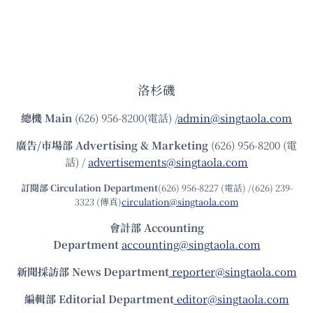
洛杉磯
總機
Main
(626) 956-8200(電話) /
admin@singtaola.com
廣告/市場部
Advertising & Marketing
(626) 956-8200 (電
話) /
advertisements@singtaola.com
訂閱部 Circulation Department
(626) 956-8227 (電話) /(626) 239-
3323 (傳真)
circulation@singtaola.com
會計部 Accounting
Department
accounting@singtaola.com
新聞採訪部 News Department
reporter@singtaola.com
編輯部 Editorial Department
editor@singtaola.com