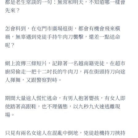
都是老生常談的一句：無常和明天，不知道哪一樣會
先來？
怎會料到，在屯門市廣場逛街，都會有機會飛來橫
禍，無辜遇到兇徒手持牛肉刀襲擊，還差一點送命
呢？
網上流傳三條短片，記錄著一名越南籍兇徒，在超市
廚房偷走一把十二吋長的牛肉刀，再在街頭持刀向途
人揮舞，又跟警察對峙。
期間大量途人慌忙逃命，有男人抱著嬰孩，有女人即
使踏著高跟鞋，也不理儀態，以九秒九火速逃離現
場。
只見有兩名女途人在混亂中倒地，兇徒趁機持刀挾持