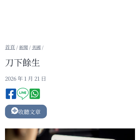
/
新聞
/
美國
/
刀下餘生
2026 年 1 月 21 日
收聽文章