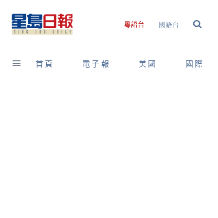
Skip
to
國語台
粵語台
content
首頁
電子報
美國
國際