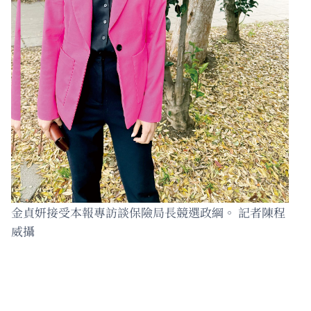
金貞妍接受本報專訪談保險局長競選政綱。 記者陳程
威攝