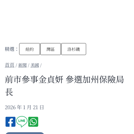
精選：
紐約
灣區
洛杉磯
/
新聞
/
美國
/
前市參事金貞妍 參選加州保險局
長
2026 年 1 月 21 日