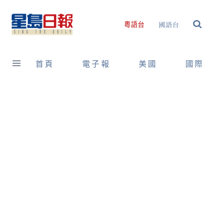
Skip
to
國語台
粵語台
content
首頁
電子報
美國
國際