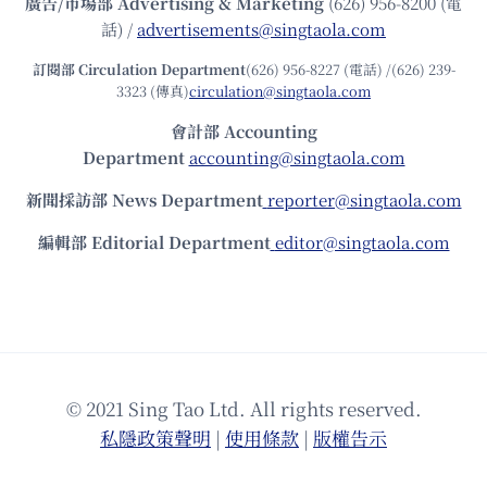
廣告/市場部
Advertising & Marketing
(626) 956-8200 (電
話) /
advertisements@singtaola.com
訂閱部 Circulation Department
(626) 956-8227 (電話) /(626) 239-
3323 (傳真)
circulation@singtaola.com
會計部 Accounting
Department
accounting@singtaola.com
新聞採訪部 News Department
reporter@singtaola.com
編輯部 Editorial Department
editor@singtaola.com
© 2021 Sing Tao Ltd. All rights reserved.
私隱政策聲明
|
使⽤條款
|
版權告⽰