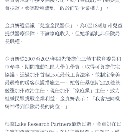
會捐款。桑德斯稱讚她「敢於面對企業權力」。
金貞妍還倡議「兒童全民醫保」，為0至18歲加州兒童
提供醫療保障，不論家庭收入，但她承認此非保險局
長職權。
金貞妍從2007至2019年間先後擔任三藩市教育委員和
市參事，期間推動社區大學免學費、取得可負擔住宅
協議、通過加州首個15元最低工資法案，並制定全美
最嚴格的房客保護措施之一。她曾任桑德斯2020總統
競選加州政治主任，現任加州「家庭黨」主任，致力
組織民眾挑戰企業利益。金貞妍表示：「我會把同樣
精神帶到保險局長的崗位。」
根據Lake Research Partners最新民調，金貞妍在民
主黨初選支持率達10%，在民主黨候選人中領先，僅