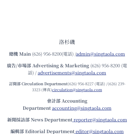
洛杉磯
總機
Main
(626) 956-8200(電話) /
admin@singtaola.com
廣告/市場部
Advertising & Marketing
(626) 956-8200 (電
話) /
advertisements@singtaola.com
訂閱部 Circulation Department
(626) 956-8227 (電話) /(626) 239-
3323 (傳真)
circulation@singtaola.com
會計部 Accounting
Department
accounting@singtaola.com
新聞採訪部 News Department
reporter@singtaola.com
編輯部 Editorial Department
editor@singtaola.com