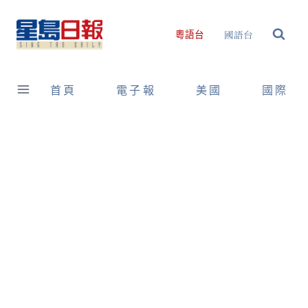
Skip
to
國語台
粵語台
content
首頁
電子報
美國
國際