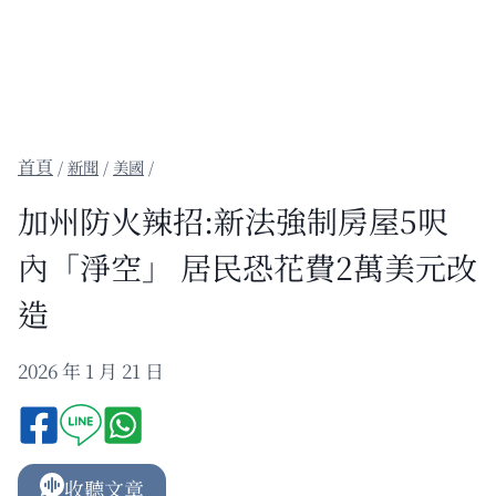
/
新聞
/
美國
/
加州防火辣招:新法強制房屋5呎
內「淨空」 居民恐花費2萬美元改
造
2026 年 1 月 21 日
收聽文章