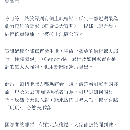
曾智華
等呀等，終於等到有個上映檔期，睇到一部近期最為
劇力萬鈞的電影《紐倫堡大審判》，描述二戰之後，
納粹德軍領袖一一被拉上法庭公審。
審訊過程全部真實發生過，連庭上播放的納粹驚人罪
行「種族滅絕」（Genocide）過程及如何處置百萬
計的猶太人屍體，也用新聞紀錄片播出。
此片，每個地球人都應該看一遍，清楚看到戰爭的殘
酷，以及失去制衡的極權者行為，可以是如何的恐
怖。反觀今天世人對可能來臨的世界大戰，似乎有點
「玩玩?」心態去形容。
國際間的邪惡，似在死灰復燃，大家都應該聞到味，