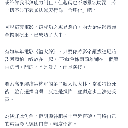
或許你我都無能力制止，但起碼也不應推波助瀾，將
一切不公不義無法無天行為「合理化」吧。
回說這套電影，最成功之處是選角，兩大金像影帝願
意擔綱演出，已成功了大半。
有如早年電影《盜火線》，只要你將影帝羅拔迪尼路
及阿爾柏仙奴放在一起，佢?就會像兩頭雄獅在一個籠
內決鬥。鬥的，不是暴力，而是演技。
羅素高爾飾演納粹軍的第二號人物戈林，當希特拉死
後，並冇選擇自殺，反之是投降，並願意步上法庭受
審。
為演好此角色，佢明顯谷肥幾十至近百磅，再將自己
的英語滲入德國口音，難度極高。