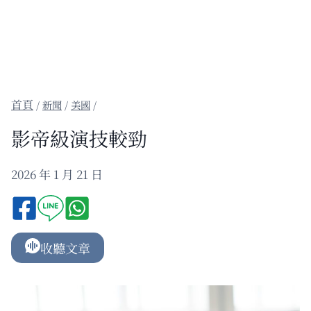
/
新聞
/
美國
/
影帝級演技較勁
2026 年 1 月 21 日
收聽文章