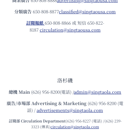
商業廣告
650-808-8888
advertising@singtaousa.com
分類廣告
650-808-8877
classified@singtaousa.com
訂閱報紙
650-808-8866 或 短信 650-822-
8187
circulation@singtaousa.com
洛杉磯
總機
Main
(626) 956-8200(電話) /
admin@singtaola.com
廣告/市場部
Advertising & Marketing
(626) 956-8200 (電
話) /
advertisements@singtaola.com
訂閱部 Circulation Department
(626) 956-8227 (電話) /(626) 239-
3323 (傳真)
circulation@singtaola.com