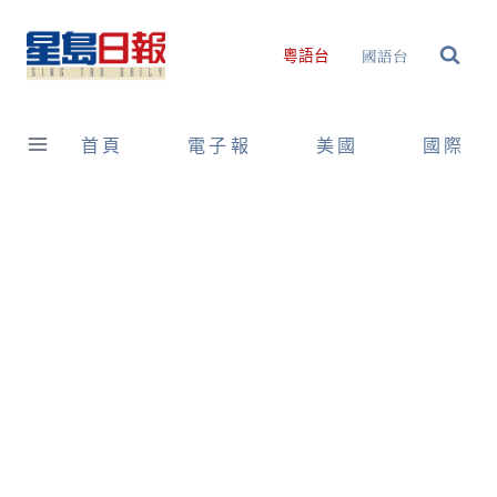
Skip
to
國語台
粵語台
content
首頁
電子報
美國
國際