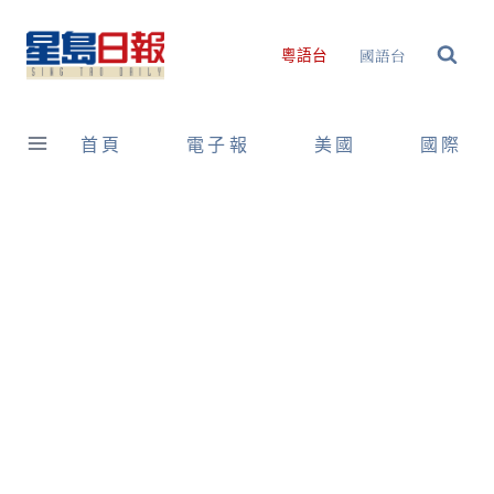
Skip
to
國語台
粵語台
content
首頁
電子報
美國
國際