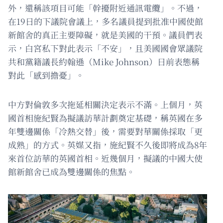
外，還稱該項目可能「幹擾附近通訊電纜」。不過，
在19日的下議院會議上，多名議員提到批准中國使館
新館舍的真正主要障礙，就是美國的干預。議員們表
示，白宮私下對此表示「不安」，且美國國會眾議院
共和黨籍議長約翰遜（Mike Johnson）日前表態稱
對此「感到擔憂」。
中方對倫敦多次拖延相關決定表示不滿。上個月，英
國首相施紀賢為擬議訪華計劃奠定基礎，稱英國在多
年雙邊關係「冷熱交替」後，需要對華關係採取「更
成熟」的方式。英媒又指，施紀賢不久後即將成為8年
來首位訪華的英國首相。近幾個月，擬議的中國大使
館新館舍已成為雙邊關係的焦點。