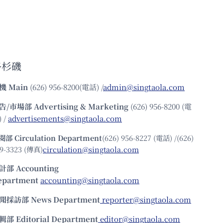
洛杉磯
機
Main
(626) 956-8200(電話) /
admin@singtaola.com
告/市場部
Advertising & Marketing
(626) 956-8200 (電
 /
advertisements@singtaola.com
閱部 Circulation Department
(626) 956-8227 (電話) /(626)
9-3323 (傳真)
circulation@singtaola.com
計部 Accounting
epartment
accounting@singtaola.com
聞採訪部 News Department
reporter@singtaola.com
輯部 Editorial Department
editor@singtaola.com