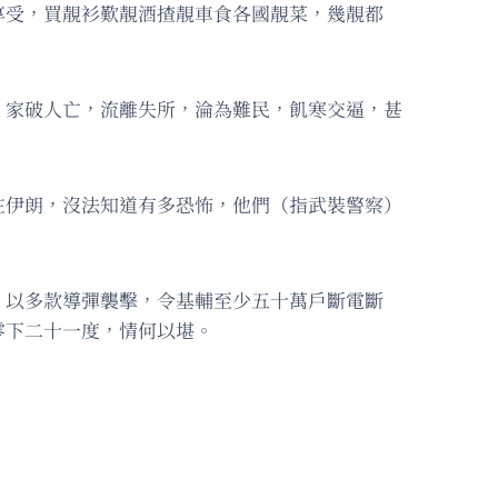
享受，買靚衫歎靚酒揸靚車食各國靚菜，幾靚都
，家破人亡，流離失所，淪為難民，飢寒交逼，甚
在伊朗，沒法知道有多恐怖，他們（指武裝警察）
，以多款導彈襲擊，令基輔至少五十萬戶斷電斷
零下二十一度，情何以堪。