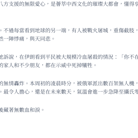
八方支援的無限愛心，是薈萃中西文化的璀璨大都會，懂得
。不過每當看到地球的另一端，有人被戰火屠城，重傷截肢
然一陣悸痛，與天同悲。
地訴說，在伊朗看到平民被大規模冷血屠殺的情況：「你不
的家人和不少朋友，都在示威中死掉犧牲。
的無情轟炸。本周初的凌晨時分，被俄軍派出數百架無人機
。最令人擔心，還是在未來數天，氣溫會進一步急降至攝氏
後藏著無數血和淚。