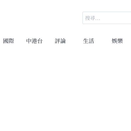
搜
尋
關
鍵
國際
中港台
評論
生活
娛樂
字: