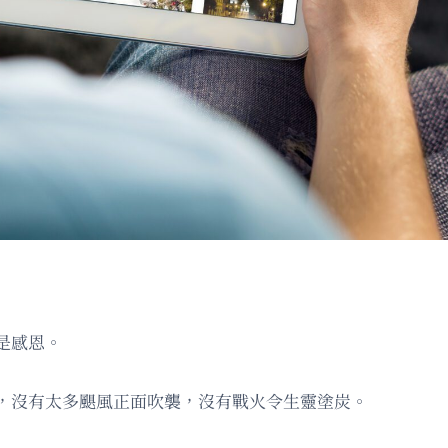
是感恩。
，沒有太多颶風正面吹襲，沒有戰火令生靈塗炭。