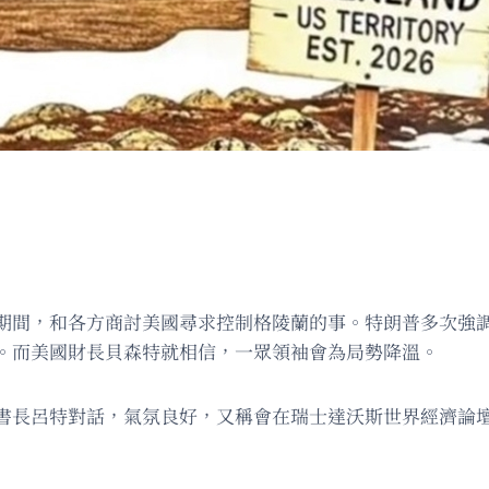
期間，和各方商討美國尋求控制格陵蘭的事。特朗普多次強
。而美國財長貝森特就相信，一眾領袖會為局勢降溫。
書長呂特對話，氣氛良好，又稱會在瑞士達沃斯世界經濟論