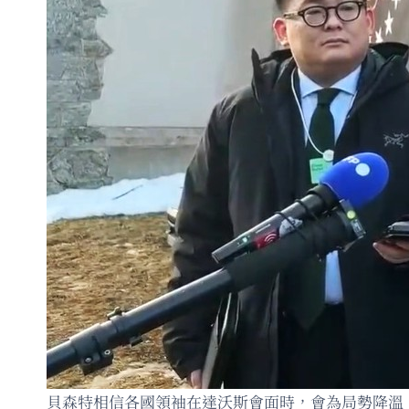
貝森特相信各國領袖在達沃斯會面時，會為局勢降溫