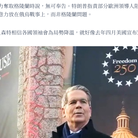
力奪取格陵蘭時說，無可奉告。特朗普指責部分歐洲領導人
意力放在俄烏戰事上，而非格陵蘭問題。
貝森特相信各國領袖會為局勢降溫，就好像去年四月美國宣布