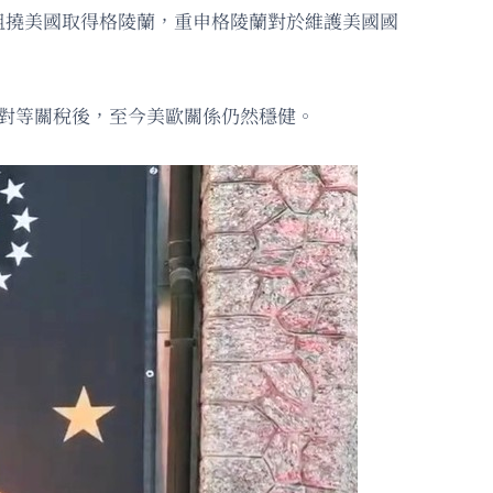
阻撓美國取得格陵蘭，重申格陵蘭對於維護美國國
對等關稅後，至今美歐關係仍然穩健。