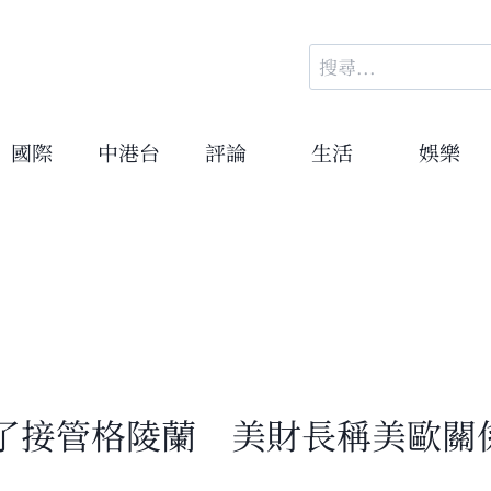
搜
尋
關
鍵
國際
中港台
評論
生活
娛樂
字:
了接管格陵蘭 美財長稱美歐關