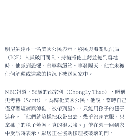
明尼蘇達州一名美國公民表示，移民與海關執法局
（ICE）人員破門而入、持槍將他上銬並拖到雪地
時，他感到恐懼、羞辱與絕望。事發隔天，他在未獲
任何解釋或道歉的情況下被送回家中。
NBC報道，56歲的邵宗利（ChongLy Thao），暱稱
史考特（Scott），為歸化美國公民。他說，當時自己
僅穿著短褲與涼鞋，被帶到屋外，只能用孫子的毯子
遮身。「他們就這樣把我帶出去，幾乎沒穿衣服，只
拿孫子的毯子蓋著，真的很丟臉。」他在週一回到家
中受訪時表示，鄰居正在協助修理被破壞的門。