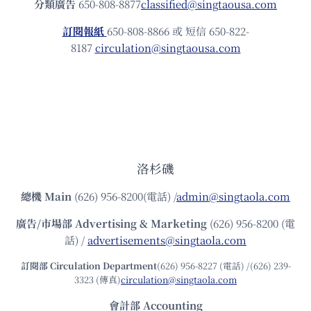
分類廣告
650-808-8877
classified@singtaousa.com
訂閱報紙
650-808-8866 或 短信 650-822-
8187
circulation@singtaousa.com
洛杉磯
總機
Main
(626) 956-8200(電話) /
admin@singtaola.com
廣告/市場部
Advertising & Marketing
(626) 956-8200 (電
話) /
advertisements@singtaola.com
訂閱部 Circulation Department
(626) 956-8227 (電話) /(626) 239-
3323 (傳真)
circulation@singtaola.com
會計部 Accounting