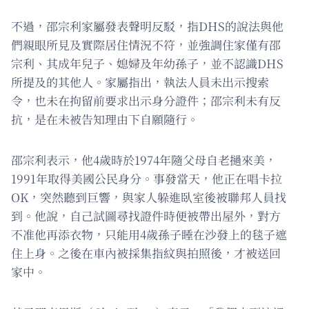
不過，邵宗利家屬發表聲明反駁，指DHS的說法與他
們親眼所見及實際居住情況不符，並強調住家僅有邵
宗利、其成年兒子、媳婦及年幼孫子，並不認識DHS
所提及的其他人。家屬指出，執法人員未出示搜索
令，也未在拘留前要求出示身分證件；邵宗利未有反
抗，是在未被告知理由下自願隨行。
邵宗利表示，他4歲時於1974年隨父母自老撾來美，
1991年取得美國公民身分。事發當天，他正在唱卡拉
OK，突然聽到巨響，與家人躲進臥室後被聯邦人員找
到。他說，自己試圖尋找證件時便被帶出屋外，對方
不准他再添衣物，只能用4歲孫子睡在沙發上的毯子遮
住上身。之後在車內被採集指紋與拍照後，才被送回
家中。