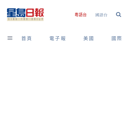
Skip
to
國語台
粵語台
content
首頁
電子報
美國
國際