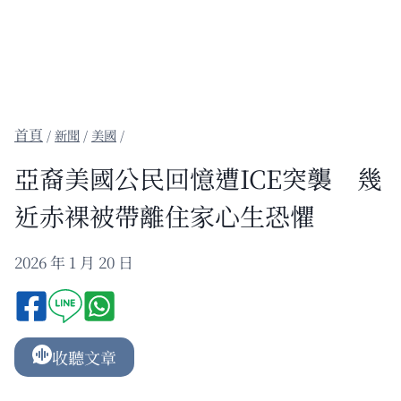
/
新聞
/
美國
/
亞裔美國公民回憶遭ICE突襲 幾
近赤裸被帶離住家心生恐懼
2026 年 1 月 20 日
收聽文章