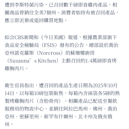
遭到李斯特菌污染，已召回數千磅即食雞肉產品，相
關商品曾銷往全美7個州。消費者如持有被召回產品，
應立即丟棄或退回購買地點。
綜合CBS新聞和《今日美國》報道，根據農業部旗下
食品安全檢驗局（FSIS）發布的公告，總部設於喬治
亞州諾克羅斯（Norcross）的蘇珊娜廚房
（Suzanna’s Kitchen）主動召回約1.4萬磅即食烤
雞胸肉片。
衛生官員指出，遭召回的產品生產日期為2025年10月
14日，以每箱10磅包裝販售，每箱內含兩袋各5磅的熟
製烤雞胸肉片（含肋骨肉）。相關產品已配送至餐飲
服務用的物流中心，並銷往阿拉巴馬州、佛州、喬治
亞州、密蘇里州、新罕布什爾州、北卡州及俄亥俄
州。