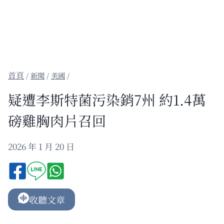
/
新聞
/
美國
/
疑遭李斯特菌污染銷7州 約1.4萬
磅雞胸肉片召回
2026 年 1 月 20 日
收聽文章