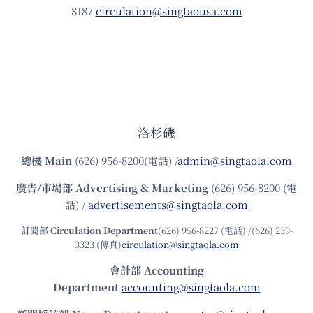
8187
circulation@singtaousa.com
洛杉磯
總機
Main
(626) 956-8200(電話) /
admin@singtaola.com
廣告/市場部
Advertising & Marketing
(626) 956-8200 (電
話) /
advertisements@singtaola.com
訂閱部 Circulation Department
(626) 956-8227 (電話) /(626) 239-
3323 (傳真)
circulation@singtaola.com
會計部 Accounting
Department
accounting@singtaola.com