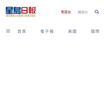
Skip
to
國語台
粵語台
content
首頁
電子報
美國
國際