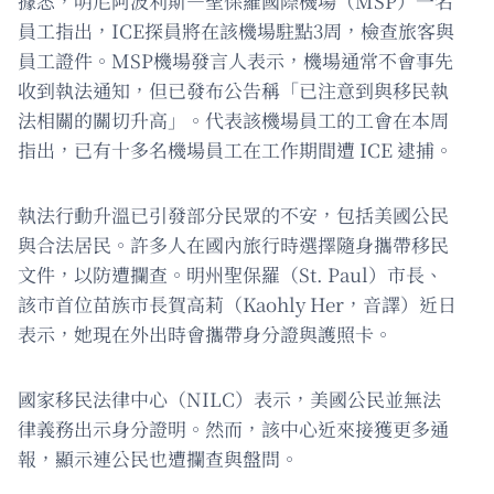
據悉，明尼阿波利斯—聖保羅國際機場（MSP）一名
員工指出，ICE探員將在該機場駐點3周，檢查旅客與
員工證件。MSP機場發言人表示，機場通常不會事先
收到執法通知，但已發布公告稱「已注意到與移民執
法相關的關切升高」。代表該機場員工的工會在本周
指出，已有十多名機場員工在工作期間遭 ICE 逮捕。
執法行動升溫已引發部分民眾的不安，包括美國公民
與合法居民。許多人在國內旅行時選擇隨身攜帶移民
文件，以防遭攔查。明州聖保羅（St. Paul）市長、
該市首位苗族市長賀高莉（Kaohly Her，音譯）近日
表示，她現在外出時會攜帶身分證與護照卡。
國家移民法律中心（NILC）表示，美國公民並無法
律義務出示身分證明。然而，該中心近來接獲更多通
報，顯示連公民也遭攔查與盤問。