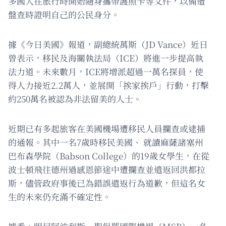
多國人在旅行時開始隨身攜帶護照卡等文件，以備遭
盤查時證明自己的公民身分。
據《今日美國》報道，副總統萬斯（JD Vance）近日
曾表示，移民及海關執法局（ICE）將進一步提高執
法力道。未來數月，ICE將增派超過一萬名探員，使
得人力接近2.2萬人，並展開「挨家挨戶」行動，打擊
約250萬名被認為非法留美的人士。
近期已有多起旅客在美國機場遭移民人員攔查或逮捕
的通報。其中一名7歲時移民美國、 就讀麻薩諸塞州
巴布森學院（Babson College）的19歲女學生，在從
波士頓飛往德州過感恩節途中遭攔查並遣返回洪都拉
斯，儘管政府事後已為錯誤遣返行為道歉，但這名女
生的未來仍充滿不確定性。