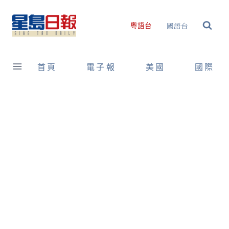
Skip
to
國語台
粵語台
content
首頁
電子報
美國
國際