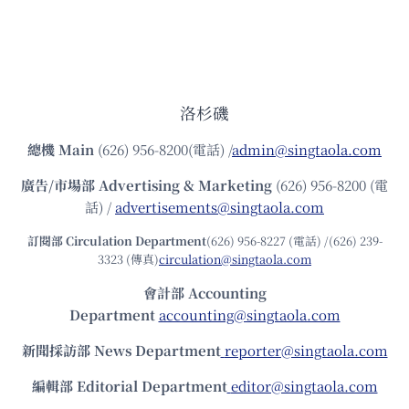
洛杉磯
總機
Main
(626) 956-8200(電話) /
admin@singtaola.com
廣告/市場部
Advertising & Marketing
(626) 956-8200 (電
話) /
advertisements@singtaola.com
訂閱部 Circulation Department
(626) 956-8227 (電話) /(626) 239-
3323 (傳真)
circulation@singtaola.com
會計部 Accounting
Department
accounting@singtaola.com
新聞採訪部 News Department
reporter@singtaola.com
編輯部 Editorial Department
editor@singtaola.com