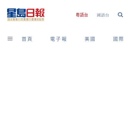
Skip
to
國語台
粵語台
content
首頁
電子報
美國
國際