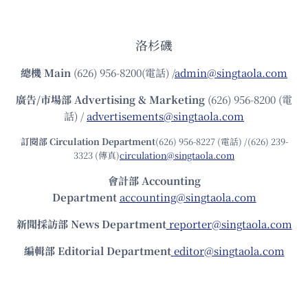
洛杉磯
總機
Main
(626) 956-8200(電話) /
admin@singtaola.com
廣告/市場部
Advertising & Marketing
(626) 956-8200 (電
話) /
advertisements@singtaola.com
訂閱部 Circulation Department
(626) 956-8227 (電話) /(626) 239-
3323 (傳真)
circulation@singtaola.com
會計部 Accounting
Department
accounting@singtaola.com
新聞採訪部 News Department
reporter@singtaola.com
編輯部 Editorial Department
editor@singtaola.com