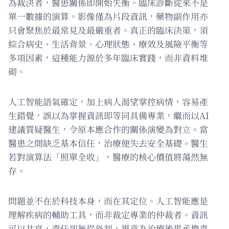
為裁決者，醫患關係即開始失衡。臨床診斷從來不是
單一數據的演算。影像僅為片段資訊，藥物副作用亦
只會聚焦於最常見及最嚴重者。真正的臨床決策，須
綜合病史、生活背景、心理狀態、療效及風險平衡等
多項因素，這種能力源於多年臨床實踐，而非資料堆
砌。
人工智能語氣確定，加上病人渴望掌控病情，容易產
生錯覺，誤以為掌握資訊即等同具備專業，繼而以AI
建議質疑醫生，令原本應合作的關係演變為對立。當
醫患之間缺乏基本信任，治療便失去安全基礎。醫生
若對演算法「照單全收」，醫療的核心價值將蕩然無
存。
問題並不在於科技本身，而在其定位。人工智能應是
理解疾病的輔助工具，而非裁定專業的仲裁者。資訊
可以共享，責任卻無從外判，畢竟為治療後果承擔責