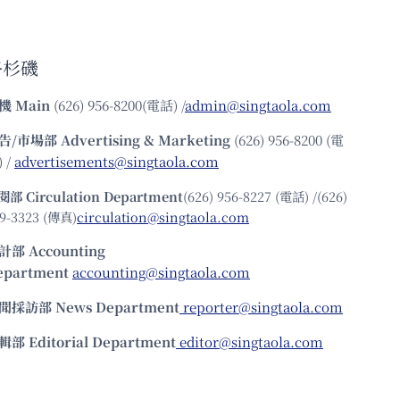
洛杉磯
機
Main
(626) 956-8200(電話) /
admin@singtaola.com
告/市場部
Advertising & Marketing
(626) 956-8200 (電
 /
advertisements@singtaola.com
閱部 Circulation Department
(626) 956-8227 (電話) /(626)
9-3323 (傳真)
circulation@singtaola.com
計部 Accounting
epartment
accounting@singtaola.com
聞採訪部 News Department
reporter@singtaola.com
輯部 Editorial Department
editor@singtaola.com