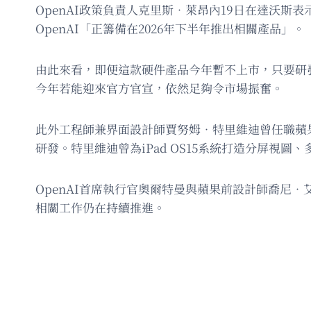
OpenAI政策負責人克里斯．萊昂內19日在達沃斯
OpenAI「正籌備在2026年下半年推出相關產品」。
由此來看，即便這款硬件產品今年暫不上市，只要研
今年若能迎來官方官宣，依然足夠令市場振奮。
此外工程師兼界面設計師賈努姆．特里維迪曾任職蘋果，負
研發。特里維迪曾為iPad OS15系統打造分屏視
OpenAI首席執行官奧爾特曼與蘋果前設計師喬尼
相關工作仍在持續推進。