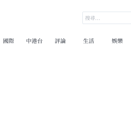
搜
尋
關
鍵
國際
中港台
評論
生活
娛樂
字: