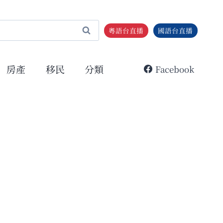
粵語台直播
國語台直播
房產
移民
分類
Facebook