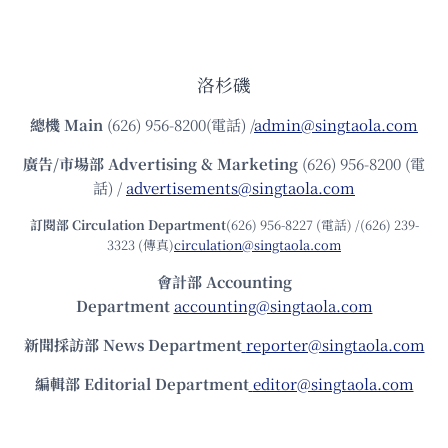
洛杉磯
總機
Main
(626) 956-8200(電話) /
admin@singtaola.com
廣告/市場部
Advertising & Marketing
(626) 956-8200 (電
話) /
advertisements@singtaola.com
訂閱部 Circulation Department
(626) 956-8227 (電話) /(626) 239-
3323 (傳真)
circulation@singtaola.com
會計部 Accounting
Department
accounting@singtaola.com
新聞採訪部 News Department
reporter@singtaola.com
編輯部 Editorial Department
editor@singtaola.com