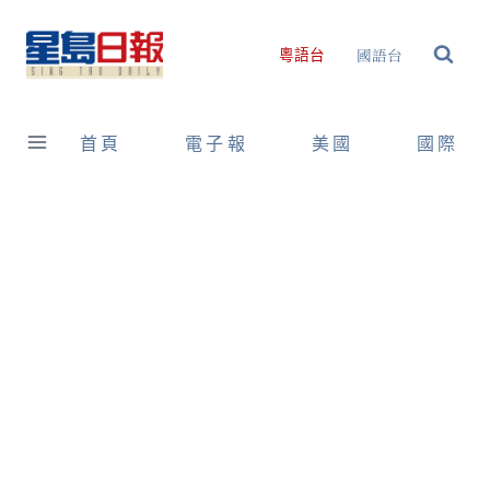
Skip
to
國語台
粵語台
content
首頁
電子報
美國
國際