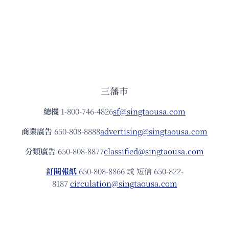
三藩市
總機
1-800-746-4826
sf@singtaousa.com
商業廣告
650-808-8888
advertising@singtaousa.com
分類廣告
650-808-8877
classified@singtaousa.com
訂閱報紙
650-808-8866 或 短信 650-822-
8187
circulation@singtaousa.com