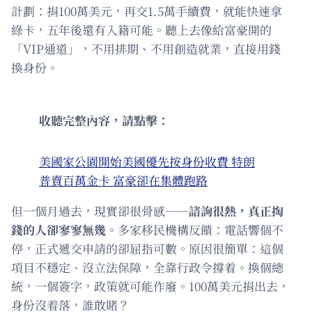
計劃：捐100萬美元，再交1.5萬手續費，就能快速拿
綠卡，五年後還有入籍可能。聽上去像給富豪開的
「VIP通道」，不用排期、不用創造就業，直接用錢
換身份。
收聽完整內容，請點擊：
美國家公園開始美國優先按身份收費 特朗
普賣百萬金卡 富豪卻在集體跑路
但一個月過去，現實卻很骨感——
諮詢很熱，真正掏
錢的人卻寥寥無幾。
多家移民機構反饋：電話響個不
停，正式遞交申請的卻屈指可數。原因很簡單：這個
項目不穩定、沒立法保障，全靠行政令撐着。換個總
統，一個簽字，政策就可能作廢。100萬美元捐出去，
身份沒着落，誰敢賭？