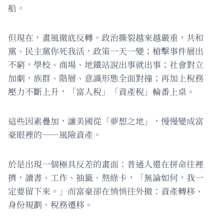
船。
但現在，畫風徹底反轉。政治撕裂越來越嚴重，共和
黨、民主黨你死我活，政策一天一變；槍擊事件層出
不窮，學校、商場、地鐵站說出事就出事；社會對立
加劇，族群、階層、意識形態全面對撞；再加上稅務
壓力不斷上升，「富人稅」「資產稅」輪番上桌。
這些因素疊加，讓美國從「夢想之地」，慢慢變成富
豪眼裡的——風險資產。
於是出現一個極具反差的畫面：普通人還在拼命往裡
擠，讀書、工作、抽籤、熬綠卡，「無論如何，我一
定要留下來。」而富豪卻在悄悄往外撤：資產轉移、
身份規劃、稅務遷移。