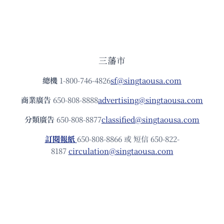
三藩市
總機
1-800-746-4826
sf@singtaousa.com
商業廣告
650-808-8888
advertising@singtaousa.com
分類廣告
650-808-8877
classified@singtaousa.com
訂閱報紙
650-808-8866 或 短信 650-822-
8187
circulation@singtaousa.com