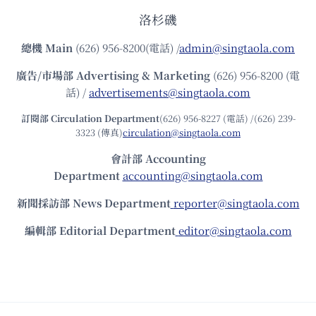
洛杉磯
總機
Main
(626) 956-8200(電話) /
admin@singtaola.com
廣告/市場部
Advertising & Marketing
(626) 956-8200 (電
話) /
advertisements@singtaola.com
訂閱部 Circulation Department
(626) 956-8227 (電話) /(626) 239-
3323 (傳真)
circulation@singtaola.com
會計部 Accounting
Department
accounting@singtaola.com
新聞採訪部 News Department
reporter@singtaola.com
編輯部 Editorial Department
editor@singtaola.com