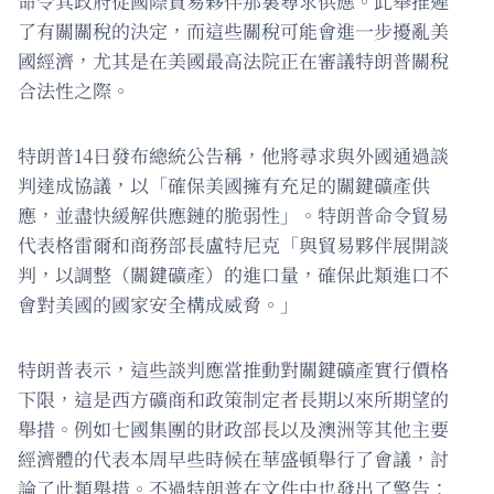
命令其政府從國際貿易夥伴那裏尋求供應。此舉推遲
了有關關稅的決定，而這些關稅可能會進一步擾亂美
國經濟，尤其是在美國最高法院正在審議特朗普關稅
合法性之際。
特朗普14日發布總統公告稱，他將尋求與外國通過談
判達成協議，以「確保美國擁有充足的關鍵礦產供
應，並盡快緩解供應鏈的脆弱性」。特朗普命令貿易
代表格雷爾和商務部長盧特尼克「與貿易夥伴展開談
判，以調整（關鍵礦產）的進口量，確保此類進口不
會對美國的國家安全構成威脅。」
特朗普表示，這些談判應當推動對關鍵礦產實行價格
下限，這是西方礦商和政策制定者長期以來所期望的
舉措。例如七國集團的財政部長以及澳洲等其他主要
經濟體的代表本周早些時候在華盛頓舉行了會議，討
論了此類舉措。不過特朗普在文件中也發出了警告：