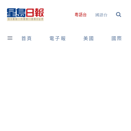
Skip
to
國語台
粵語台
content
首頁
電子報
美國
國際