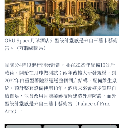
GRU Space月球酒店外型設計靈感是來自三藩市藝術
宮。（互聯網圖片）
團隊分4階段進行開發計劃，並在2029年配備10公斤
載荷，開始在月球做測試；兩年後擴大研發規模，到
2032年由重型著陸器運送整個酒店結構，配備維生系
統，預計整套設備使用10年。酒店未來會逐步實現自
給自足，並會改用月壤製磚技術建造外層防護，而外
型設計靈感是來自三藩市藝術宮（Palace of Fine
Arts）。