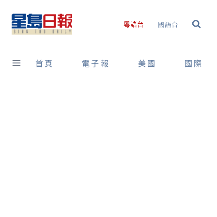
Skip
to
國語台
粵語台
content
首頁
電子報
美國
國際