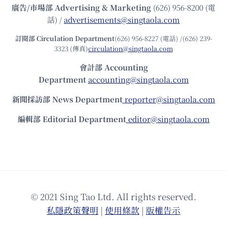
廣告/市場部
Advertising & Marketing
(626) 956-8200 (電
話) /
advertisements@singtaola.com
訂閱部 Circulation Department
(626) 956-8227 (電話) /(626) 239-
3323 (傳真)
circulation@singtaola.com
會計部 Accounting
Department
accounting@singtaola.com
新聞採訪部 News Department
reporter@singtaola.com
編輯部 Editorial Department
editor@singtaola.com
© 2021 Sing Tao Ltd. All rights reserved.
私隱政策聲明
|
使⽤條款
|
版權告⽰