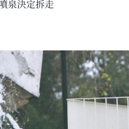
古噴泉決定拆走