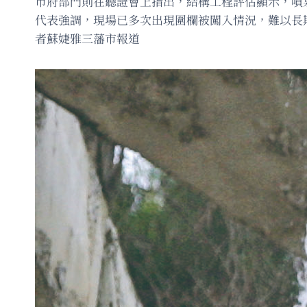
市府部門則在聽證會上指出，結構工程評估顯示，噴
代表強調，現場已多次出現圍欄被闖入情況，難以長
者蘇婕雅三藩市報道