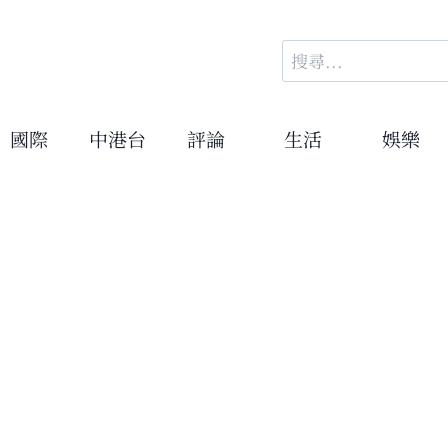
搜
尋
關
鍵
國際
中港台
評論
生活
娛樂
字: