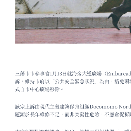
三藩市市參事會1月13日就海旁大道廣場（Embarcade
訴，維持市府以「公共安全緊急狀況」為由，豁免環
式自市中心廣場移除。
該宗上訴由現代主義建築保育組織Docomomo Nor
題源於長年維修不足，而非突發性危險，不應倉促拆