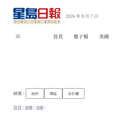
Skip
to
2026 年 8 月 7 日
content
首頁
電子報
美國
精選：
紐約
灣區
洛杉磯
/
新聞
/
美國
/