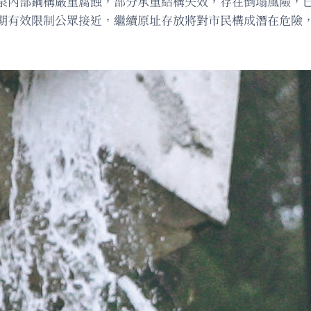
泉內部鋼構嚴重腐蝕，部分承重結構失效，存在倒塌風險，
期有效限制公眾接近，繼續原址存放將對市民構成潛在危險