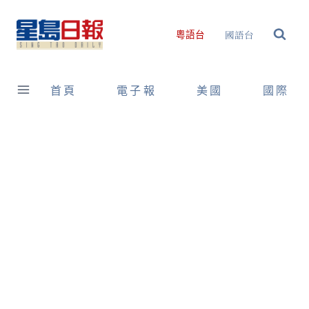
Skip
to
國語台
粵語台
content
首頁
電子報
美國
國際