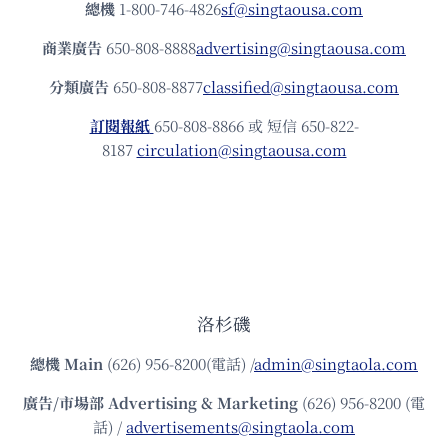
總機
1-800-746-4826
sf@singtaousa.com
商業廣告
650-808-8888
advertising@singtaousa.com
分類廣告
650-808-8877
classified@singtaousa.com
訂閱報紙
650-808-8866 或 短信 650-822-
8187
circulation@singtaousa.com
洛杉磯
總機
Main
(626) 956-8200(電話) /
admin@singtaola.com
廣告/市場部
Advertising & Marketing
(626) 956-8200 (電
話) /
advertisements@singtaola.com