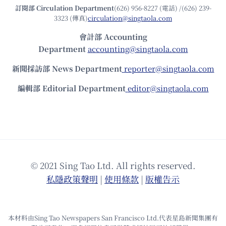
訂閱部 Circulation Department
(626) 956-8227 (電話) /(626) 239-
3323 (傳真)
circulation@singtaola.com
會計部 Accounting
Department
accounting@singtaola.com
新聞採訪部 News Department
reporter@singtaola.com
編輯部 Editorial Department
editor@singtaola.com
© 2021 Sing Tao Ltd. All rights reserved.
私隱政策聲明
|
使⽤條款
|
版權告⽰
本材料由Sing Tao Newspapers San Francisco Ltd.代表星島新聞集團有